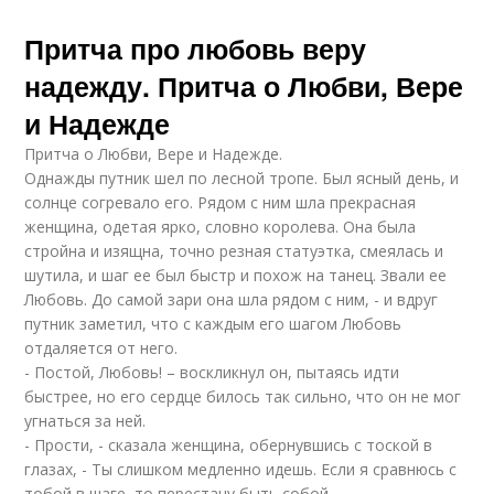
Притча про любовь веру
надежду. Притча о Любви, Вере
и Надежде
Притча о Любви, Вере и Надежде.
Однажды путник шел по лесной тропе. Был ясный день, и
солнце согревало его. Рядом с ним шла прекрасная
женщина, одетая ярко, словно королева. Она была
стройна и изящна, точно резная статуэтка, смеялась и
шутила, и шаг ее был быстр и похож на танец. Звали ее
Любовь. До самой зари она шла рядом с ним, - и вдруг
путник заметил, что с каждым его шагом Любовь
отдаляется от него.
- Постой, Любовь! – воскликнул он, пытаясь идти
быстрее, но его сердце билось так сильно, что он не мог
угнаться за ней.
- Прости, - сказала женщина, обернувшись с тоской в
глазах, - Ты слишком медленно идешь. Если я сравнюсь с
тобой в шаге, то перестану быть собой.