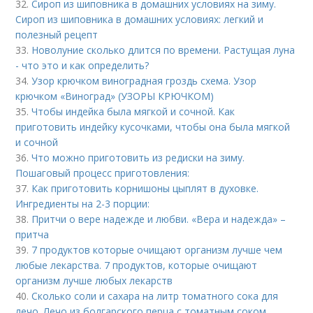
32.
Сироп из шиповника в домашних условиях на зиму.
Сироп из шиповника в домашних условиях: легкий и
полезный рецепт
33.
Новолуние сколько длится по времени. Растущая луна
- что это и как определить?
34.
Узор крючком виноградная гроздь схема. Узор
крючком «Виноград» (УЗОРЫ КРЮЧКОМ)
35.
Чтобы индейка была мягкой и сочной. Как
приготовить индейку кусочками, чтобы она была мягкой
и сочной
36.
Что можно приготовить из редиски на зиму.
Пошаговый процесс приготовления:
37.
Как приготовить корнишоны цыплят в духовке.
Ингредиенты на 2-3 порции:
38.
Притчи о вере надежде и любви. «Вера и надежда» –
притча
39.
7 продуктов которые очищают организм лучше чем
любые лекарства. 7 продуктов, которые очищают
организм лучше любых лекарств
40.
Сколько соли и сахара на литр томатного сока для
лечо. Лечо из болгарского перца с томатным соком