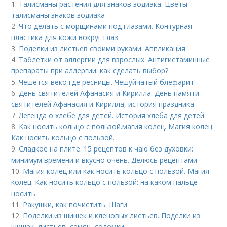
1.
Талисманы растения для знаков зодиака. Цветы-
талисманы знаков зодиака
2.
Что делать с морщинами под глазами. Контурная
пластика для кожи вокруг глаз
3.
Поделки из листьев своими руками. Аппликация
4.
Таблетки от аллергии для взрослых. Антигистаминные
препараты при аллергии: как сделать выбор?
5.
Чешется веко где ресницы. Чешуйчатый блефарит
6.
День святителей Афанасия и Кирилла. День памяти
святителей Афанасия и Кирилла, история праздника
7.
Легенда о хлебе для детей. История хлеба для детей
8.
Как носить кольцо с пользой. магия колец. Магия колец:
Как носить кольцо с пользой.
9.
Сладкое на плите. 15 рецептов к чаю без духовки:
минимум времени и вкусно очень. Делюсь рецептами
10.
Магия колец или как носить кольцо с пользой. Магия
колец. Как носить кольцо с пользой: на каком пальце
носить
11.
Ракушки, как почистить. Шаги
12.
Поделки из шишек и кленовых листьев. Поделки из
шишек, листьев, семян, соломки