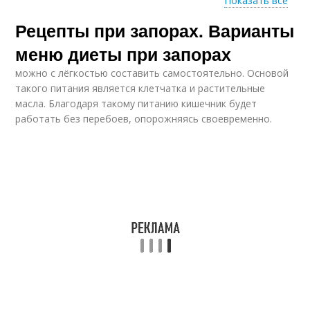
Показать все
Рецепты при запорах. Варианты
Салаты от запоров
Диета при запорах
меню диеты при запорах
можно с лёгкостью составить самостоятельно. Основой
такого питания является клетчатка и растительные
Запоры при
масла. Благодаря такому питанию кишечник будет
Салат от запора
беременности
работать без перебоев, опорожняясь своевременно.