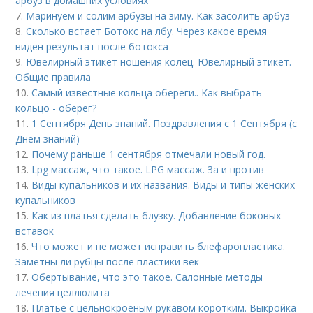
арбуз в домашних условиях
7.
Маринуем и солим арбузы на зиму. Как засолить арбуз
8.
Сколько встает Ботокс на лбу. Через какое время
виден результат после ботокса
9.
Ювелирный этикет ношения колец. Ювелирный этикет.
Общие правила
10.
Самый известные кольца обереги.. Как выбрать
кольцо - оберег?
11.
1 Сентября День знаний. Поздравления с 1 Сентября (с
Днем знаний)
12.
Почему раньше 1 сентября отмечали новый год.
13.
Lpg массаж, что такое. LPG массаж. За и против
14.
Виды купальников и их названия. Виды и типы женских
купальников
15.
Как из платья сделать блузку. Добавление боковых
вставок
16.
Что может и не может исправить блефаропластика.
Заметны ли рубцы после пластики век
17.
Обертывание, что это такое. Салонные методы
лечения целлюлита
18.
Платье с цельнокроеным рукавом коротким. Выкройка