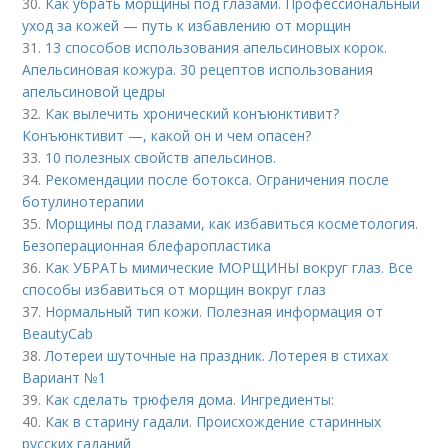
30.
Как убрать морщины под глазами. Профессиональный
уход за кожей — путь к избавлению от морщин
31.
13 способов использования апельсиновых корок.
Апельсиновая кожура. 30 рецептов использования
апельсиновой цедры
32.
Как вылечить хронический конъюнктивит?
Конъюнктивит —, какой он и чем опасен?
33.
10 полезных свойств апельсинов.
34.
Рекомендации после ботокса. Ограничения после
ботулинотерапии
35.
Морщины под глазами, как избавиться косметология.
Безоперационная блефаропластика
36.
Как УБРАТЬ мимические МОРЩИНЫ вокруг глаз. Все
способы избавиться от морщин вокруг глаз
37.
Нормальный тип кожи. Полезная информация от
BeautyCab
38.
Лотереи шуточные на праздник. Лотерея в стихах
Вариант №1
39.
Как сделать трюфеля дома. Ингредиенты:
40.
Как в старину гадали. Происхождение старинных
русских гаданий