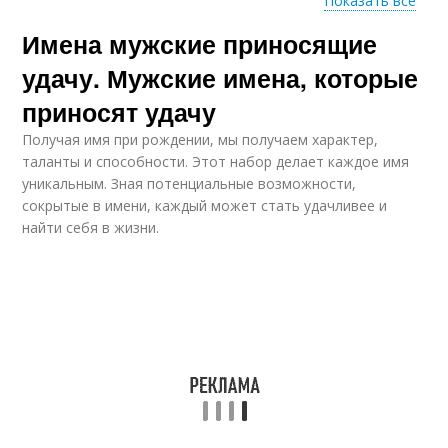
Показать все
Имена мужские приносящие
Имена с лидерскими
Женские имена
качествами
удачу. Мужские имена, которые
приносят удачу
Получая имя при рождении, мы получаем характер,
Имена с хорошим
Редкие имена
таланты и способности. Этот набор делает каждое имя
здоровьем
уникальным. Зная потенциальные возможности,
сокрытые в имени, каждый может стать удачливее и
найти себя в жизни.
Имена для девочек
Женское имя