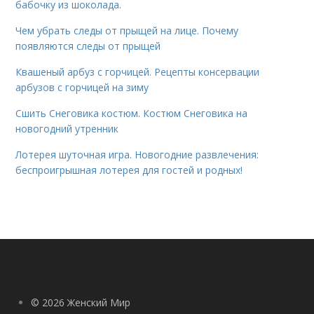
бабочку из шоколада.
Чем убрать следы от прыщей на лице. Почему
появляются следы от прыщей
Квашеный арбуз с горчицей. Рецепты консервации
арбузов с горчицей на зиму
Сшить Снеговика костюм. Костюм Снеговика на
новогодний утренник
Лотерея шуточная игра. Новогодние развлечения:
беспроигрышная лотерея для гостей и родных!
© 2026 Женский Мир