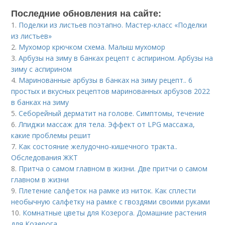
Последние обновления на сайте:
1.
Поделки из листьев поэтапно. Мастер-класс «Поделки
из листьев»
2.
Мухомор крючком схема. Малыш мухомор
3.
Арбузы на зиму в банках рецепт с аспирином. Арбузы на
зиму с аспирином
4.
Маринованные арбузы в банках на зиму рецепт.. 6
простых и вкусных рецептов маринованных арбузов 2022
в банках на зиму
5.
Себорейный дерматит на голове. Cимптомы, течение
6.
Лпиджи массаж для тела. Эффект от LPG массажа,
какие проблемы решит
7.
Как состояние желудочно-кишечного тракта..
Обследования ЖКТ
8.
Притча о самом главном в жизни. Две притчи о самом
главном в жизни
9.
Плетение салфеток на рамке из ниток. Как сплести
необычную салфетку на рамке с гвоздями своими руками
10.
Комнатные цветы для Козерога. Домашние растения
для Козерога