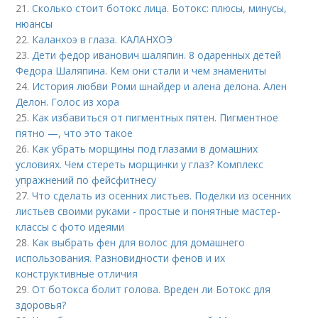
21.
Сколько стоит ботокс лица. Ботокс: плюсы, минусы,
нюансы
22.
Каланхоэ в глаза. КАЛАНХОЭ
23.
Дети федор иванович шаляпин. 8 одаренных детей
Федора Шаляпина. Кем они стали и чем знамениты
24.
История любви Роми шнайдер и алена делона. Ален
Делон. Голос из хора
25.
Как избавиться от пигментных пятен. Пигментное
пятно —, что это такое
26.
Как убрать морщины под глазами в домашних
условиях. Чем стереть морщинки у глаз? Комплекс
упражнений по фейсфитнесу
27.
Что сделать из осенних листьев. Поделки из осенних
листьев своими руками - простые и понятные мастер-
классы с фото идеями
28.
Как выбрать фен для волос для домашнего
использования. Разновидности фенов и их
конструктивные отличия
29.
От ботокса болит голова. Вреден ли Ботокс для
здоровья?