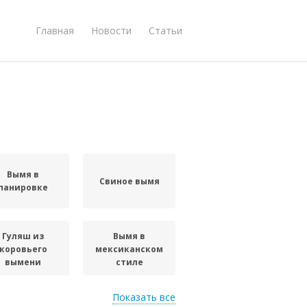
Главная
Новости
Статьи
Вымя в
Свиное вымя
панировке
Гуляш из
Вымя в
коровьего
мексиканском
вымени
стиле
Показать все