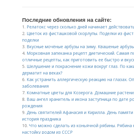
Последние обновления на сайте:
1.
Релатокс через сколько дней начинает действоват
2.
Цветок из фисташковой скорлупы. Поделки из фис
поделки
3.
Вкусные мочёные арбузы на зиму. Квашеные арбуз
4.
Морковная запеканка рецепт диетический. Самая п
отличные рецепты, как приготовить ее быстро и вкус
5.
Шелушение и покраснение кожи вокруг глаз. По ка
дерматит на веках?
6.
Как устранить аллергическую реакцию на глазах. О
заболевания
7.
Комнатные цветы для Козерога. Домашние растени
8.
Ваш ангел хранитель и икона заступница по дате р
рождения
9.
День святителей Афанасия и Кирилла. День памяти
история праздника
10.
Что можно сделать из коньячной рябины. Рябина н
настойку родом из СССР