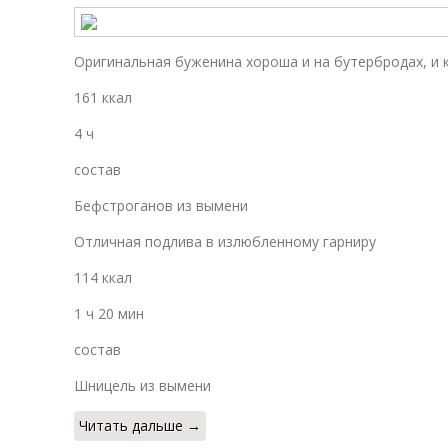
Оригинальная буженина хороша и на бутербродах, и 
161 ккал
4 ч
состав
Бефстроганов из вымени
Отличная подлива в излюбленному гарниру
114 ккал
1 ч 20 мин
состав
Шницель из вымени
Читать дальше →