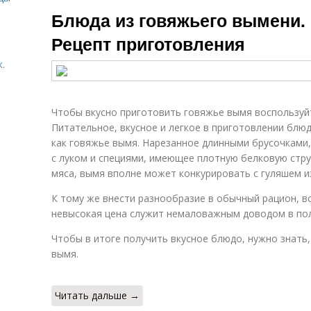
Берлинский
Вымя в кляре
Блюда из говяжьего вымени.
шницель
Рецепт приготовления
.
Суп из вымени
Вареное вымя
Чтобы вкусно приготовить говяжье вымя воспользуй
Питательное, вкусное и легкое в приготовлении блюд
как говяжье вымя. Нарезанное длинными брусочками,
с луком и специями, имеющее плотную белковую стр
мяса, вымя вполне может конкурировать с гуляшем и
К тому же внести разнообразие в обычный рацион, в
невысокая цена служит немаловажным доводом в пол
Чтобы в итоге получить вкусное блюдо, нужно знать
вымя.
Читать дальше →