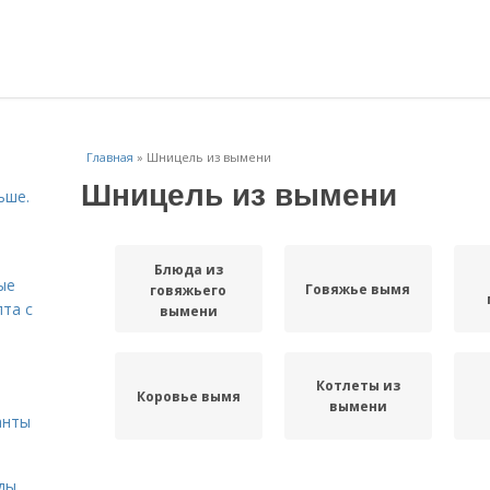
Главная
»
Шницель из вымени
Шницель из вымени
ьше.
Блюда из
ые
Говяжье вымя
говяжьего
пта с
вымени
й
Котлеты из
Коровье вымя
вымени
анты
ды