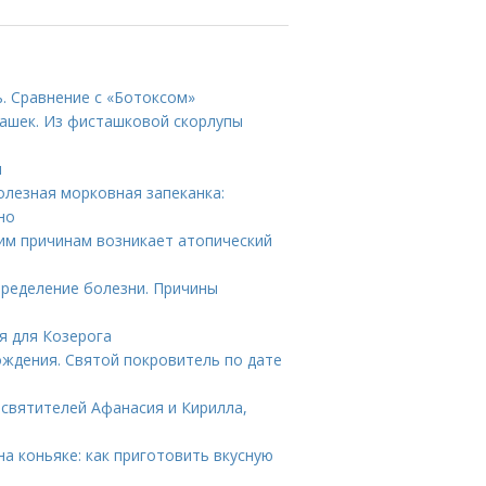
ь. Сравнение с «Ботоксом»
ташек. Из фисташковой скорлупы
ы
олезная морковная запеканка:
но
ким причинам возникает атопический
пределение болезни. Причины
я для Козерога
ождения. Святой покровитель по дате
 святителей Афанасия и Кирилла,
а коньяке: как приготовить вкусную