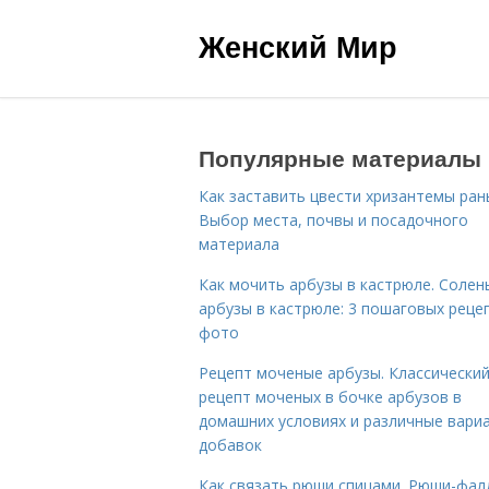
Женский Мир
Популярные материалы
Как заставить цвести хризантемы ран
Выбор места, почвы и посадочного
материала
Как мочить арбузы в кастрюле. Солен
арбузы в кастрюле: 3 пошаговых реце
фото
Рецепт моченые арбузы. Классически
рецепт моченых в бочке арбузов в
домашних условиях и различные вари
добавок
Как связать рюши спицами. Рюши-фал