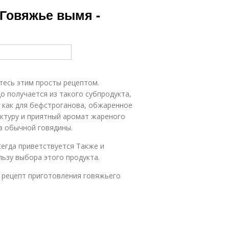
Блюда из
Пирожки с
 Говяжье вымя -
вымени
выменем
Солянка из
Котлеты из
говяжьего
говяжьего
вымени
вымени
тесь этим просты рецептом.
о получается из такого субпродукта,
 как для бефстроганова, обжаренное
уктуру и приятный аромат жареного
з обычной говядины.
сегда приветствуется Также и
ьзу выбора этого продукта.
, рецепт приготовления говяжьего