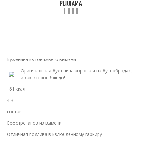
Коровье вымя
Котлеты из вымени
Гуляш из коровьего
Вымя в мексиканском
Буженина из говяжьего вымени
вымени
стиле
Оригинальная буженина хороша и на бутербродах,
и как второе блюдо!
161 ккал
Шницель из вымени
Вымя в кляре
4 ч
состав
Бефстроганов из вымени
Отличная подлива в излюбленному гарниру