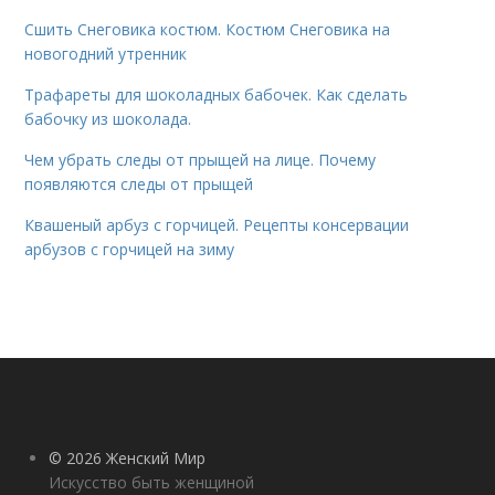
Сшить Снеговика костюм. Костюм Снеговика на
новогодний утренник
Трафареты для шоколадных бабочек. Как сделать
бабочку из шоколада.
Чем убрать следы от прыщей на лице. Почему
появляются следы от прыщей
Квашеный арбуз с горчицей. Рецепты консервации
арбузов с горчицей на зиму
© 2026 Женский Мир
Искусство быть женщиной