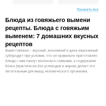
Показать все
Блюда из говяжьего вымени
Буженина из вымени
Говяжье вымя
рецепты. Блюда с говяжьим
выменем: 7 домашних вкусных
рецептов
Вымя для собак
Вымя в панировке
Вымя говяжье – вкусный, экономный и даже изысканный
субпродукт при условии, что он правильно приготовлен.
Блюда с ним пахнут молоком и сливками, а содержание
белка (практически без углеводов и жиров) делает его
питательным для мышц человеческого организма.
Суп из вымени
Суп из свиного вымя
Свиное вымя
Интересные блюда