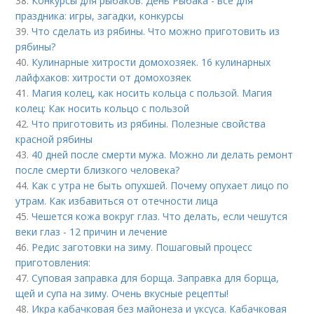
38.
Конкурсы для рыбаков. День Рыбака - все для
праздника: игры, загадки, конкурсы
39.
Что сделать из рябины. Что можно приготовить из
рябины?
40.
Кулинарные хитрости домохозяек. 16 кулинарных
лайфхаков: хитрости от домохозяек
41.
Магия колец, как носить кольца с пользой. Магия
колец: Как носить кольцо с пользой
42.
Что приготовить из рябины. Полезные свойства
красной рябины
43.
40 дней после смерти мужа. Можно ли делать ремонт
после смерти близкого человека?
44.
Как с утра не быть опухшей. Почему опухает лицо по
утрам. Как избавиться от отечности лица
45.
Чешется кожа вокруг глаз. Что делать, если чешутся
веки глаз - 12 причин и лечение
46.
Редис заготовки на зиму. Пошаговый процесс
приготовления:
47.
Суповая заправка для борща. Заправка для борща,
щей и супа на зиму. Очень вкусные рецепты!
48.
Икра кабачковая без майонеза и уксуса. Кабачковая