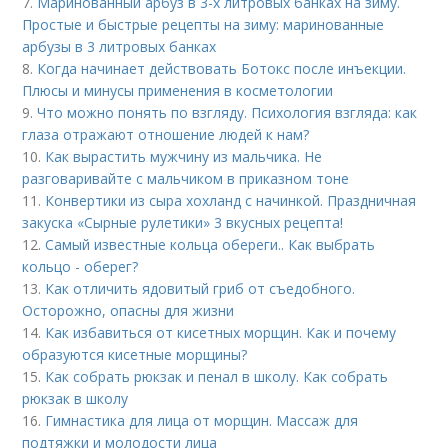
7.
Маринованный арбуз в 3-х литровых банках на зиму.
Простые и быстрые рецепты на зиму: маринованные
арбузы в 3 литровых банках
8.
Когда начинает действовать Ботокс после инъекции.
Плюсы и минусы применения в косметологии
9.
Что можно понять по взгляду. Психология взгляда: как
глаза отражают отношение людей к нам?
10.
Как вырастить мужчину из мальчика. Не
разговаривайте с мальчиком в приказном тоне
11.
Конвертики из сыра хохланд с начинкой. Праздничная
закуска «Сырные рулетики» 3 вкусных рецепта!
12.
Самый известные кольца обереги.. Как выбрать
кольцо - оберег?
13.
Как отличить ядовитый гриб от съедобного.
Осторожно, опасны для жизни
14.
Как избавиться от кисетных морщин. Как и почему
образуются кисетные морщины?
15.
Как собрать рюкзак и пенал в школу. Как собрать
рюкзак в школу
16.
Гимнастика для лица от морщин. Массаж для
подтяжки и молодости лица