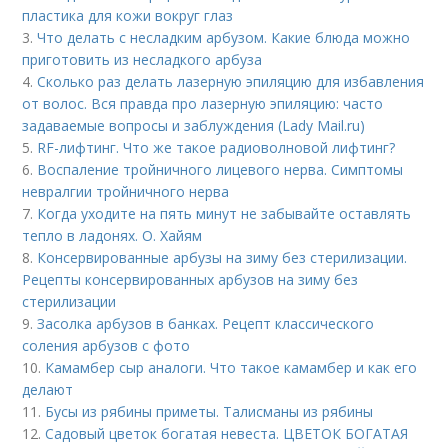
пластика для кожи вокруг глаз
3.
Что делать с несладким арбузом. Какие блюда можно
приготовить из несладкого арбуза
4.
Сколько раз делать лазерную эпиляцию для избавления
от волос. Вся правда про лазерную эпиляцию: часто
задаваемые вопросы и заблуждения (Lady Mail.ru)
5.
RF-лифтинг. Что же такое радиоволновой лифтинг?
6.
Воспаление тройничного лицевого нерва. Симптомы
невралгии тройничного нерва
7.
Когда уходите на пять минут не забывайте оставлять
тепло в ладонях. О. Хайям
8.
Консервированные арбузы на зиму без стерилизации.
Рецепты консервированных арбузов на зиму без
стерилизации
9.
Засолка арбузов в банках. Рецепт классического
соления арбузов с фото
10.
Камамбер сыр аналоги. Что такое камамбер и как его
делают
11.
Бусы из рябины приметы. Талисманы из рябины
12.
Садовый цветок богатая невеста. ЦВЕТОК БОГАТАЯ