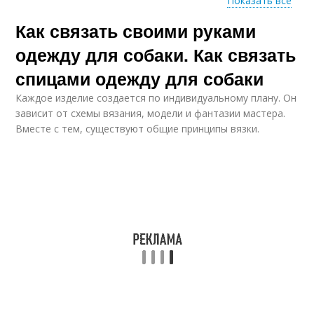
Показать все
Как связать своими руками
Вязания для собак
Кофточка для собаки
одежду для собаки. Как связать
спицами одежду для собаки
Каждое изделие создается по индивидуальному плану. Он
Костюмчик для
Вязаная кофта
зависит от схемы вязания, модели и фантазии мастера.
собаки
Вместе с тем, существуют общие принципы вязки.
Свитера для собаки
Шлем для собаки
Комбинезон для
собаки