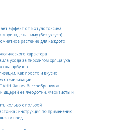
упает эффект от Ботулотоксина
м маринаде на зиму (без уксуса)
комнатное растение для каждого
тологического характера
вила ухода за пирсингом хряща уха
асола арбузов
лизации. Как просто и вкусно
ез стерилизации
АНН. Жития бессребреников
 и дщерей ее Феодотии, Феоктисты и
ить кольцо с пользой
астойка : инструкция по применению
льза и вред