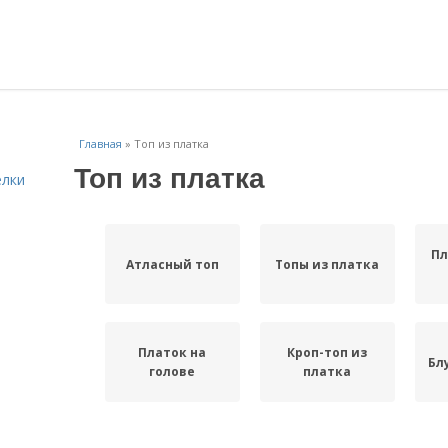
Главная
»
Топ из платка
Топ из платка
елки
Пл
Атласный топ
Топы из платка
Платок на
Кроп-топ из
Бл
голове
платка