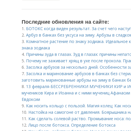
Последние обновления на сайте:
1.
БОТОКС когда виден результат. За счет чего наст
2.
Арбуз в банках без уксуса на зиму. Арбузы в сладко
3.
Комнатное растение по знаку зодиака. Идеальное 
знака зодиака
4.
Причины зуда в глазах. Зуд в глазах: причины непа
5.
Почему не заживает хрящ в ухе после прокола. Пра
6.
Засолка арбузов за несколько дней. Особенности з
7.
Засолка и маринование арбузов в банках без стери
заготовить маринованные арбузы на зиму в банках б
8.
13 февраля-БЕССРЕБРЕННИКИ МУЧЕНИКИ КИР и ИО
мучеников Кира и Иоанна и с ними мучениц Афанасии
Евдоксии
9.
Как носить кольцо с пользой. Магия колец: Как нос
10.
Настойка на самогоне от давления. Боярышника н
11.
Как сделать солевой раство. Промывание носа: по
12.
Лицо после ботокса. Определение ботокса