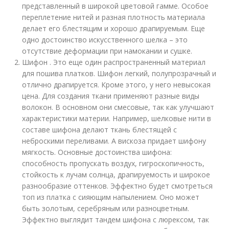
представленный в широкой цветовой гамме. Особое
переплетение нитей и разная плотность материала
делает его блестящим и хорошо драпируемым. Еще
одно достоинство искусственного шелка – это
отсутствие деформации при намокании и сушке.
Шифон . Это еще один распространенный материал
для пошива платков. Шифон легкий, полупрозрачный и
отлично драпируется. Кроме этого, у него невысокая
цена. Для создания ткани применяют разные виды
волокон. В основном они смесовые, так как улучшают
характеристики материи. Например, шелковые нити в
составе шифона делают ткань блестящей с
неброскими переливами. А вискоза придает шифону
мягкость. Основные достоинства шифона:
способность пропускать воздух, гигроскопичность,
стойкость к лучам солнца, драпируемость и широкое
разнообразие оттенков. Эффектно будет смотреться
топ из платка с сияющим напылением. Оно может
быть золотым, серебряным или разноцветным.
Эффектно выглядит тандем шифона с люрексом, так