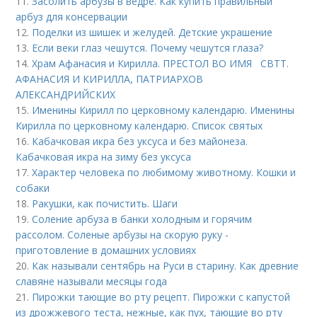
11.
Засолить арбузы в ведре. Как купить правильный
арбуз для консервации
12.
Поделки из шишек и желудей. Детские украшение
13.
Если веки глаз чешутся. Почему чешутся глаза?
14.
Храм Афанасия и Кирилла. ПРЕСТОЛ ВО ИМЯ СВТТ.
АФАНАСИЯ И КИРИЛЛА, ПАТРИАРХОВ
АЛЕКСАНДРИЙСКИХ
15.
Именины Кирилл по церковному календарю. Именины
Кирилла по церковному календарю. Список святых
16.
Кабачковая икра без уксуса и без майонеза.
Кабачковая икра на зиму без уксуса
17.
Характер человека по любимому животному. Кошки и
собаки
18.
Ракушки, как почистить. Шаги
19.
Соление арбуза в банки холодным и горячим
рассолом. Соленые арбузы на скорую руку -
приготовление в домашних условиях
20.
Как называли сентябрь на Руси в старину. Как древние
славяне называли месяцы года
21.
Пирожки тающие во рту рецепт. Пирожки с капустой
из дрожжевого теста, нежные, как пух, тающие во рту