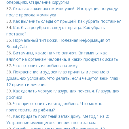
операциях. Отделение хирургии
32.
Сколько заживают мочки ушей. Инструкция по уходу
после прокола мочки уха
33.
Как вылечить следы от прыщей. Как убрать постакне?
34.
Как быстро убрать след от прыща. Как убрать
постакне?
35.
Нормальный тип кожи. Полезная информация от
BeautyCab
36.
Витамины, какие на что влияют. Витамины: как
влияют на организм человека, в каких продуктах искать
37.
Что готовить из рябины на зиму.
38.
Покраснение и зуд век глаз причины и лечение в
домашних условиях. Что делать, если чешутся веки глаз -
12 причин и лечение
39.
Как сделать черную глазурь для печенья. Глазурь для
росписи
40.
Что приготовить из ягод рябины. Что можно
приготовить из рябины?
41.
Как придать приятный запах дому. Метод 1 из 2:
Устранение имеющегося неприятного запаха
42.
Семейные игры дома для детей и взрослых. 12