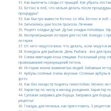
31.
Как вылечить следы от прыщей. Как убрать поста
32.
Ботокс в лоб, что нельзя делать после процедуры
процедуры?
33.
Как быстро вывести ботокс со лба. Ботокс в лоб –
34.
Загноились уши после прокола. Лечение
35.
Рецепт оладьи дутые. Дутые оладьи поповеры. Эфф
36.
Беспроигрышная лотерея для гостей. Конкурс с п
лотерея
37.
От чего чешутся веки. Что делать, если чешутся ве
38.
Конкурсы для рыбаков. День Рыбака - все для праз
39.
Схема имитации косы спицами. Роскошный узор с
провязывания перекрещений петель
40.
Истории жизни знаменитых людей. Забавные истор
41.
Арбузы соленые очень вкусные. Соленые арбузы в
фото
42.
Как без лекарств поднять гемоглобин. Можно ли 
43.
Характер по числу и месяцу рождения. Характер п
44.
Суповая заправка для борща. Заправка для борща,
рецепты!
45.
Глазурь для печенья, как приготовить. 5 рецептов