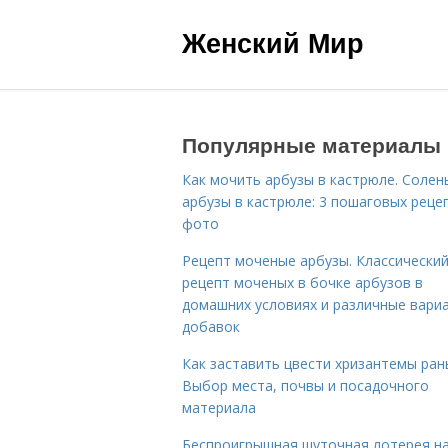
Женский Мир
Популярные материалы
Как мочить арбузы в кастрюле. Солен
арбузы в кастрюле: 3 пошаговых реце
фото
Рецепт моченые арбузы. Классически
рецепт моченых в бочке арбузов в
домашних условиях и различные вари
добавок
Как заставить цвести хризантемы ран
Выбор места, почвы и посадочного
материала
Беспроигрышная шуточная лотерея н