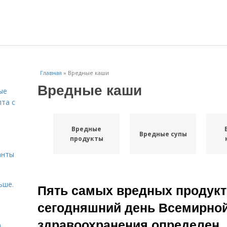
Главная
»
Вредные каши
Вредные каши
ые
пта с
Вредные
й
Вредные супы
продукты
анты
ьше.
Пять самых вредных продукт
сегодняшний день Всемирной
здравоохранения определен,
а