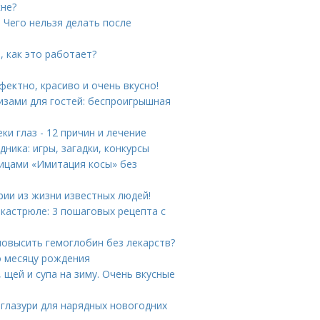
кне?
. Чего нельзя делать после
, как это работает?
ектно, красиво и очень вкусно!
ризами для гостей: беспроигрышная
ки глаз - 12 причин и лечение
дника: игры, загадки, конкурсы
пицами «Имитация косы» без
ии из жизни известных людей!
 кастрюле: 3 пошаговых рецепта с
повысить гемоглобин без лекарств?
о месяцу рождения
 щей и супа на зиму. Очень вкусные
 глазури для нарядных новогодних