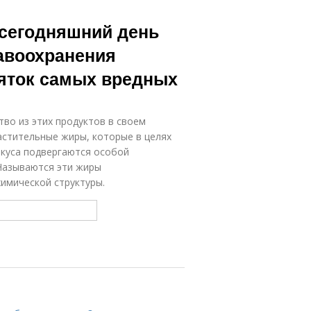
 сегодняшний день
авоохранения
сяток самых вредных
во из этих продуктов в своем
астительные жиры, которые в целях
вкуса подвергаются особой
Называются эти жиры
имической структуры.