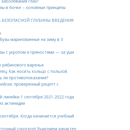
е заболевания глаз?
узы в бочке – основные принципы
АРТА БЕЗОПАСНОЙ ГЛУБИНЫ ВВЕДЕНИЯ
а
рбузы маринованные на зиму в 3
зы с укропом и пряностями — за уши
о рябинового варенья
лец: Как носить кольцо с пользой.
ь ли противопоказания?
рейски: проверенный рецепт с
й линейки 1 сентября 2021-2022 года
из актинидии
 сентября. Когда начинается учебный
еточный гороскоп! Выясняем характер