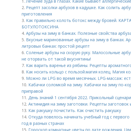
1.
Лечение зуда в глазах. Какие бывают аллергически
2.
Рецепт засолки арбузов в кадушке. Как солить арб
приготовления
3.
Как правильно колоть ботокс между бровей. К
БОТУЛОТОКСИНА
4.
Арбузы на зиму в банках. Полезные свойства арбуз
5.
Вкусные маринованные арбузы на зиму в банках. А
литровых банках: простой рецепт
6.
Соленые арбузы на скорую руку. Малосольные арбу
не оторвать от такой вкуснятины!
7.
Как варить варенье из рябины. Рецепты ароматног
8.
Как носить кольцо с пользой. магия колец. Магия ко
9.
Можно ли LPG во время месячных. LPG-массаж: ест
10.
Кабачки соломкой на зиму. Кабачки на зиму по-ко
приправой
11.
День знаний 1 сентября 2022. Прикольный сценари
12.
Актинидия на зиму заготовки. Рецепты заготовок 
13.
Как ракушку почистить. Как очистить ракушку
14.
Откуда повелось начинать учебный год с первого
год в разных странах
15.
Гороскоп комнатные цветы по дате рождения. Цв