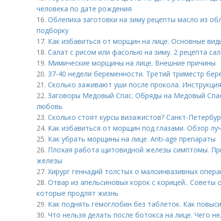
человека по дате рождения
16.
Облепиха заготовки на зиму рецепты масло из об
подборку
17.
Как избавиться от морщин на лице. Основные ви
18.
Салат с рисом или фасолью на зиму. 2 рецепта сал
19.
Мимические морщины на лице. Внешние причины
20.
37-40 недели беременности. Третий триместр бер
21.
Сколько заживают уши после прокола. Инструкция
22.
Заговоры Медовый Спас. Обряды на Медовый Спас 
любовь
23.
Сколько стоят курсы визажистов? Санкт-Петербур
24.
Как избавиться от морщин под глазами. Обзор луч
25.
Как убрать морщины на лице. Anti-age препараты
26.
Плохая работа щитовидной железы симптомы. Пр
железы
27.
Хирург геннадий толстых о малоинвазивных опера
28.
Отвар из апельсиновых корок с корицей.. Советы 
которые продлят жизнь
29.
Как поднять гемоглобин без таблеток. Как повыс
30.
Что нельзя делать после ботокса на лице. Чего н