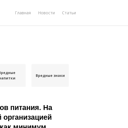
Главная
Новости
Статьи
Вредные
Вредные знаки
напитки
ов питания. На
 организацией
 как минимум,