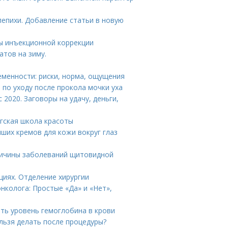
лепихи. Добавление статьи в новую
ды инъекционной коррекции
атов на зиму.
еменности: риски, норма, ощущения
 по уходу после прокола мочки уха
2020. Заговоры на удачу, деньги,
гская школа красоты
ших кремов для кожи вокруг глаз
ичины заболеваний щитовидной
циях. Отделение хирургии
онколога: Простые «Да» и «Нет»,
ить уровень гемоглобина в крови
ельзя делать после процедуры?