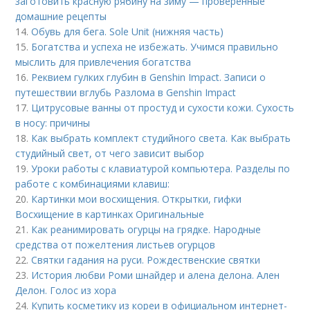
заготовить красную рябину на зиму — проверенные
домашние рецепты
14.
Обувь для бега. Sole Unit (нижняя часть)
15.
Богатства и успеха не избежать. Учимся правильно
мыслить для привлечения богатства
16.
Реквием гулких глубин в Genshin Impact. Записи о
путешествии вглубь Разлома в Genshin Impact
17.
Цитрусовые ванны от простуд и сухости кожи. Сухость
в носу: причины
18.
Как выбрать комплект студийного света. Как выбрать
студийный свет, от чего зависит выбор
19.
Уроки работы с клавиатурой компьютера. Разделы по
работе с комбинациями клавиш:
20.
Картинки мои восхищения. Открытки, гифки
Восхищение в картинках Оригинальные
21.
Как реанимировать огурцы на грядке. Народные
средства от пожелтения листьев огурцов
22.
Святки гадания на руси. Рождественские святки
23.
История любви Роми шнайдер и алена делона. Ален
Делон. Голос из хора
24.
Купить косметику из кореи в официальном интернет-