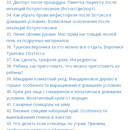
33.
Диспорт после процедуры. Памятка пациенту после
инъекций ботулотоксинов (ботокс/диспорт)
34.
Как убрать брови мефистофеля после Ботокса в
домашних условиях. Возможные осложнения после
инъекций ботулотоксина
35.
Пенек своими руками. Мастерим настоящий лесной
пень из подручных материалов
36.
Тушнова вероника за это можно все отдать. Вероника
Тушнова. Поэтесса.
37.
Как сделать трюфеля дома. Ингредиенты:
38.
Рябина, как приготовить. Что можно приготовить из
рябины?
39.
Мандарин комнатный уход. Мандариновое дерево в
горшке: особенности выращивания в домашних условиях
40.
Крем для лица с глицерином и желатином в домашних
условиях. Желатиновый крем от морщин
41.
Сахарные помидоры на зиму
42.
Вязание спицами наборный край. Особенности
вывязываания планок в жакетах
43.
Что делать если отекаешь по утрам. Причины,
требующие медицинской помощи