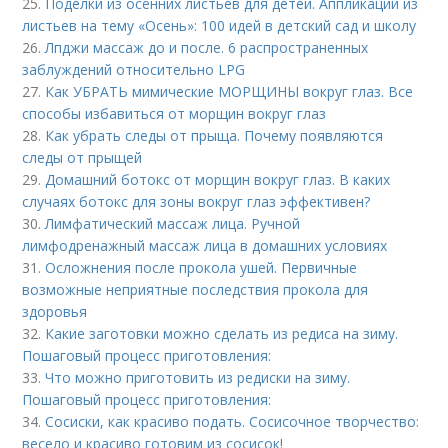
25.
Поделки из осенних листьев для детей. Аппликации из
листьев на тему «Осень»: 100 идей в детский сад и школу
26.
Лпджи массаж до и после. 6 распространенных
заблуждений относительно LPG
27.
Как УБРАТЬ мимические МОРЩИНЫ вокруг глаз. Все
способы избавиться от морщин вокруг глаз
28.
Как убрать следы от прыща. Почему появляются
следы от прыщей
29.
Домашний ботокс от морщин вокруг глаз. В каких
случаях ботокс для зоны вокруг глаз эффективен?
30.
Лимфатический массаж лица. Ручной
лимфодренажный массаж лица в домашних условиях
31.
Осложнения после прокола ушей. Первичные
возможные неприятные последствия прокола для
здоровья
32.
Какие заготовки можно сделать из редиса на зиму.
Пошаговый процесс приготовления:
33.
Что можно приготовить из редиски на зиму.
Пошаговый процесс приготовления:
34.
Сосиски, как красиво подать. Сосисочное творчество:
весело и красиво готовим из сосисок!