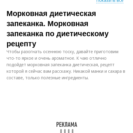
Показать все
Морковная диетическая
Ингредиенты для
Запеканки без манки
морковная запеканка
запеканка. Морковная
запеканка по диетическому
рецепту
Запеканка без яиц
Запеканка с орехами
Чтобы разогнать осеннюю тоску, давайте приготовим
что-то яркое и очень ароматное. К чаю отлично
подойдет морковная запеканка диетическая, рецепт
которой я сейчас вам расскажу. Никакой манки и сахара в
составе, только полезные ингредиенты.
Запеканка с лапшой
Запеканка с яблоком
Запеканка с курагой