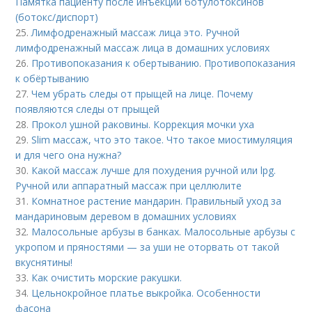
Памятка пациенту после инъекций ботулотоксинов
(ботокс/диспорт)
25.
Лимфодренажный массаж лица это. Ручной
лимфодренажный массаж лица в домашних условиях
26.
Противопоказания к обертыванию. Противопоказания
к обёртыванию
27.
Чем убрать следы от прыщей на лице. Почему
появляются следы от прыщей
28.
Прокол ушной раковины. Коррекция мочки уха
29.
Slim массаж, что это такое. Что такое миостимуляция
и для чего она нужна?
30.
Какой массаж лучше для похудения ручной или lpg.
Ручной или аппаратный массаж при целлюлите
31.
Комнатное растение мандарин. Правильный уход за
мандариновым деревом в домашних условиях
32.
Малосольные арбузы в банках. Малосольные арбузы с
укропом и пряностями — за уши не оторвать от такой
вкуснятины!
33.
Как очистить морские ракушки.
34.
Цельнокройное платье выкройка. Особенности
фасона