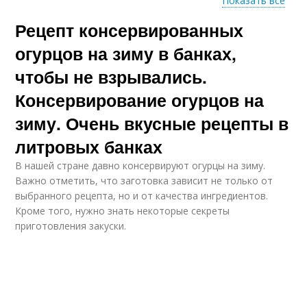
Показать все
Рецепт консервированных
Огурцы без
Малосольные огурцы
стерилизации
огурцов на зиму в банках,
чтобы не взрывались.
Консервирование огурцов на
зиму. Очень вкусные рецепты в
литровых банках
В нашей стране давно консервируют огурцы на зиму.
Важно отметить, что заготовка зависит не только от
выбранного рецепта, но и от качества ингредиентов.
Кроме того, нужно знать некоторые секреты
приготовления закуски.