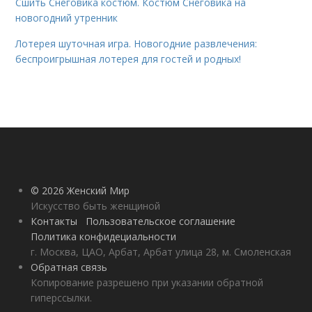
Сшить Снеговика костюм. Костюм Снеговика на
новогодний утренник
Лотерея шуточная игра. Новогодние развлечения:
беспроигрышная лотерея для гостей и родных!
© 2026 Женский Мир
Искусство быть женщиной
Контакты
Пользовательское соглашение
Политика конфидециальности
г. Москва, ЦАО, Арбат, Арбат улица 28, м. Смоленская
Обратная связь
Копирование разрешено при указании обратной
гиперссылки.