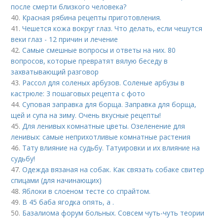
после смерти близкого человека?
40.
Красная рябина рецепты приготовления.
41.
Чешется кожа вокруг глаз. Что делать, если чешутся
веки глаз - 12 причин и лечение
42.
Самые смешные вопросы и ответы на них. 80
вопросов, которые превратят вялую беседу в
захватывающий разговор
43.
Рассол для соленых арбузов. Соленые арбузы в
кастрюле: 3 пошаговых рецепта с фото
44.
Суповая заправка для борща. Заправка для борща,
щей и супа на зиму. Очень вкусные рецепты!
45.
Для ленивых комнатные цветы. Озеленение для
ленивых: самые неприхотливые комнатные растения
46.
Тату влияние на судьбу. Татуировки и их влияние на
судьбу!
47.
Одежда вязаная на собак. Как связать собаке свитер
спицами (для начинающих)
48.
Яблоки в слоеном тесте со спрайтом.
49.
В 45 баба ягодка опять, а .
50.
Базалиома форум больных. Совсем чуть-чуть теории