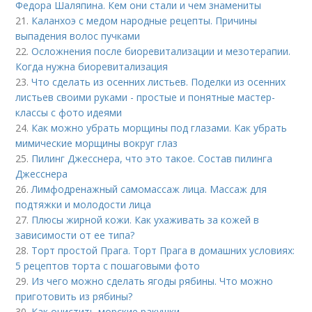
Федора Шаляпина. Кем они стали и чем знамениты
21.
Каланхоэ с медом народные рецепты. Причины
выпадения волос пучками
22.
Осложнения после биоревитализации и мезотерапии.
Когда нужна биоревитализация
23.
Что сделать из осенних листьев. Поделки из осенних
листьев своими руками - простые и понятные мастер-
классы с фото идеями
24.
Как можно убрать морщины под глазами. Как убрать
мимические морщины вокруг глаз
25.
Пилинг Джесснера, что это такое. Состав пилинга
Джесснера
26.
Лимфодренажный самомассаж лица. Массаж для
подтяжки и молодости лица
27.
Плюсы жирной кожи. Как ухаживать за кожей в
зависимости от ее типа?
28.
Торт простой Прага. Торт Прага в домашних условиях:
5 рецептов торта с пошаговыми фото
29.
Из чего можно сделать ягоды рябины. Что можно
приготовить из рябины?
30.
Как очистить морские ракушки.