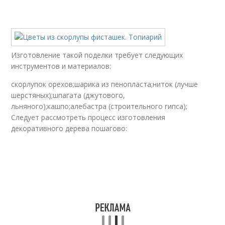
Изготовление такой поделки требует следующих
инструментов и материалов:
скорлупок орехов;шарика из пенопласта;ниток (лучше
шерстяных);шпагата (джутового,
льняного);кашпо;алебастра (строительного гипса);
Следует рассмотреть процесс изготовления
декоративного дерева пошагово: