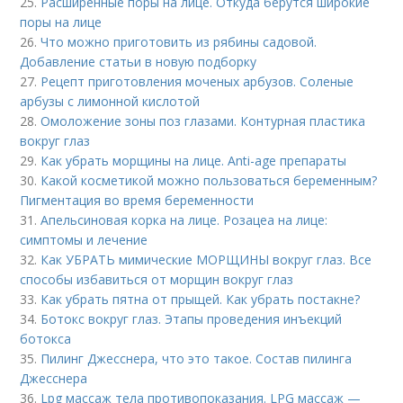
25.
Расширенные поры на лице. Откуда берутся широкие
поры на лице
26.
Что можно приготовить из рябины садовой.
Добавление статьи в новую подборку
27.
Рецепт приготовления моченых арбузов. Соленые
арбузы с лимонной кислотой
28.
Омоложение зоны поз глазами. Контурная пластика
вокруг глаз
29.
Как убрать морщины на лице. Anti-age препараты
30.
Какой косметикой можно пользоваться беременным?
Пигментация во время беременности
31.
Апельсиновая корка на лице. Розацеа на лице:
симптомы и лечение
32.
Как УБРАТЬ мимические МОРЩИНЫ вокруг глаз. Все
способы избавиться от морщин вокруг глаз
33.
Как убрать пятна от прыщей. Как убрать постакне?
34.
Ботокс вокруг глаз. Этапы проведения инъекций
ботокса
35.
Пилинг Джесснера, что это такое. Состав пилинга
Джесснера
36.
Lpg массаж тела противопоказания. LPG массаж —