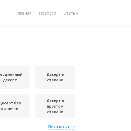
Главная
Новости
Статьи
орционный
Десерт в
десерт
стакане
Десерт в
Десерт без
простом
выпечки
стакане
Показать все