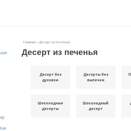
Главная
»
Десерт из печенья
Десерт из печенья
ьше.
Десерт без
Десерты без
П
духовки
выпечки
Шоколадные
Шоколадный
десерты
десерт
иму
Как