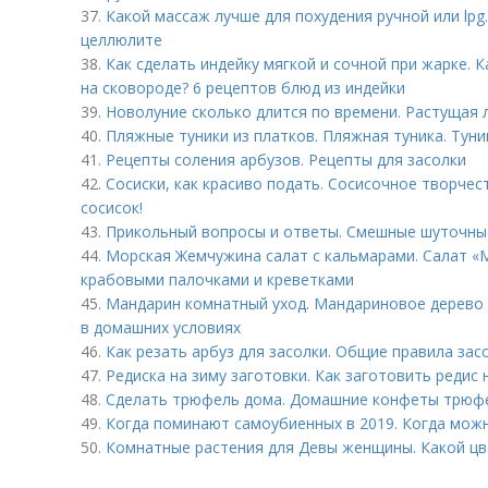
37.
Какой массаж лучше для похудения ручной или lpg
целлюлите
38.
Как сделать индейку мягкой и сочной при жарке. 
на сковороде? 6 рецептов блюд из индейки
39.
Новолуние сколько длится по времени. Растущая л
40.
Пляжные туники из платков. Пляжная туника. Туни
41.
Рецепты соления арбузов. Рецепты для засолки
42.
Сосиски, как красиво подать. Сосисочное творчес
сосисок!
43.
Прикольный вопросы и ответы. Смешные шуточны
44.
Морская Жемчужина салат с кальмарами. Салат «
крабовыми палочками и креветками
45.
Мандарин комнатный уход. Мандариновое дерево 
в домашних условиях
46.
Как резать арбуз для засолки. Общие правила зас
47.
Редиска на зиму заготовки. Как заготовить редис 
48.
Сделать трюфель дома. Домашние конфеты трюфел
49.
Когда поминают самоубиенных в 2019. Когда мож
50.
Комнатные растения для Девы женщины. Какой цв