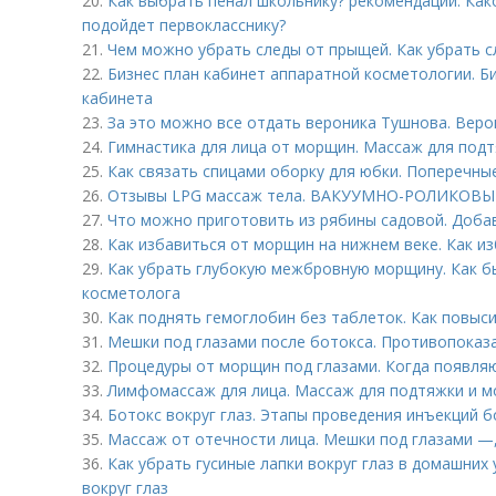
20.
Как выбрать пенал школьнику? рекомендации. Как
подойдет первокласснику?
21.
Чем можно убрать следы от прыщей. Как убрать с
22.
Бизнес план кабинет аппаратной косметологии. Б
кабинета
23.
За это можно все отдать вероника Тушнова. Веро
24.
Гимнастика для лица от морщин. Массаж для под
25.
Как связать спицами оборку для юбки. Поперечн
26.
Отзывы LPG массаж тела. ВАКУУМНО-РОЛИКОВЫ
27.
Что можно приготовить из рябины садовой. Доба
28.
Как избавиться от морщин на нижнем веке. Как из
29.
Как убрать глубокую межбровную морщину. Как 
косметолога
30.
Как поднять гемоглобин без таблеток. Как повыс
31.
Мешки под глазами после ботокса. Противопоказа
32.
Процедуры от морщин под глазами. Когда появля
33.
Лимфомассаж для лица. Массаж для подтяжки и м
34.
Ботокс вокруг глаз. Этапы проведения инъекций 
35.
Массаж от отечности лица. Мешки под глазами —,
36.
Как убрать гусиные лапки вокруг глаз в домашних 
вокруг глаз