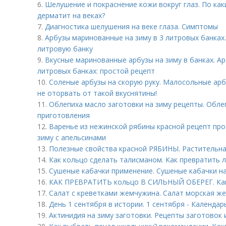
6.
Шелушение и покраснение кожи вокруг глаз. По ка
дерматит на веках?
7.
Диагностика шелушения на веке глаза. Симптомы
8.
Арбузы маринованные на зиму в 3 литровых банках.
литровую банку
9.
Вкусные маринованные арбузы на зиму в банках. А
литровых банках: простой рецепт
10.
Соленые арбузы на скорую руку. Малосольные арб
не оторвать от такой вкуснятины!
11.
Облепиха масло заготовки на зиму рецепты. Облеп
приготовления
12.
Варенье из нежинской рябины красной рецепт про
зиму с апельсинами
13.
Полезные свойства красной РЯБИНЫ. Растительна
14.
Как кольцо сделать талисманом. Как превратить
15.
Сушеные кабачки применение. Сушеные кабачки на
16.
КАК ПРЕВРАТИТЬ кольцо В СИЛЬНЫЙ ОБЕРЕГ. Как 
17.
Салат с креветками жемчужина. Салат морская ж
18.
День 1 сентября в истории. 1 сентября - Календар
19.
Актинидия на зиму заготовки. Рецепты заготовок 