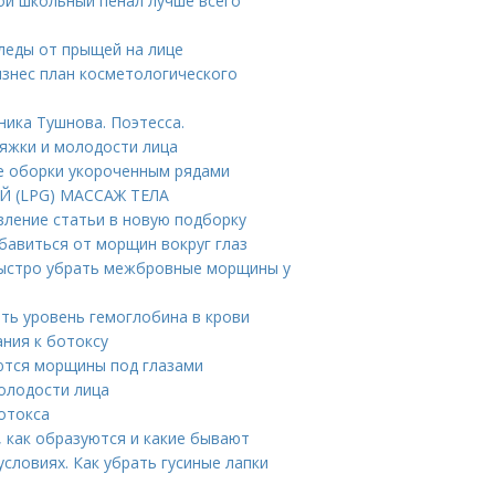
ой школьный пенал лучше всего
леды от прыщей на лице
изнес план косметологического
ника Тушнова. Поэтесса.
тяжки и молодости лица
ые оборки укороченным рядами
Й (LPG) МАССАЖ ТЕЛА
вление статьи в новую подборку
бавиться от морщин вокруг глаз
быстро убрать межбровные морщины у
ить уровень гемоглобина в крови
ния к ботоксу
ются морщины под глазами
олодости лица
ботокса
 как образуются и какие бывают
условиях. Как убрать гусиные лапки