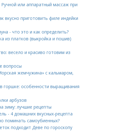
. Ручной или аппаратный массаж при
Как вкусно приготовить филе индейки
уна - что это и как определить?
ка из платков (выкройка и пошив)
тво: весело и красиво готовим из
е вопросы
Морская жемчужина» с кальмаром,
в горшке: особенности выращивания
олки арбузов
на зиму: лучшие рецепты
ь - 4 домашних вкусных-рецепта
но поминать самоубиенных?
еток подходит Деве по гороскопу