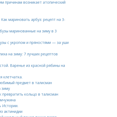
ким причинам возникает атопический
 Как мариновать арбуз: рецепт на 3-
рбузы маринованные на зиму в 3
узы с укропом и пряностями — за уши
иха на зиму: 7 лучших рецептов
стой. Варенье из красной рябины на
я клетчатка.
 любимый предмет в талисман
 зиму
превратить кольцо в талисман
емчужина
ь Истории.
из актинидии