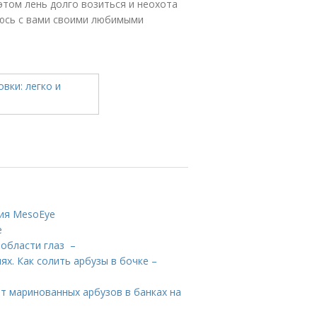
этом лень долго возиться и неохота
люсь с вами своими любимыми
ция MesoEye
е
 области глаз –
ях. Как солить арбузы в бочке –
пт маринованных арбузов в банках на