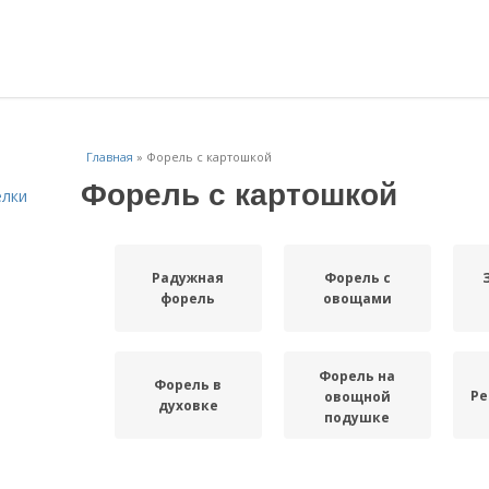
Главная
»
Форель с картошкой
Форель с картошкой
елки
Радужная
Форель с
форель
овощами
Форель на
Форель в
Ре
овощной
духовке
подушке