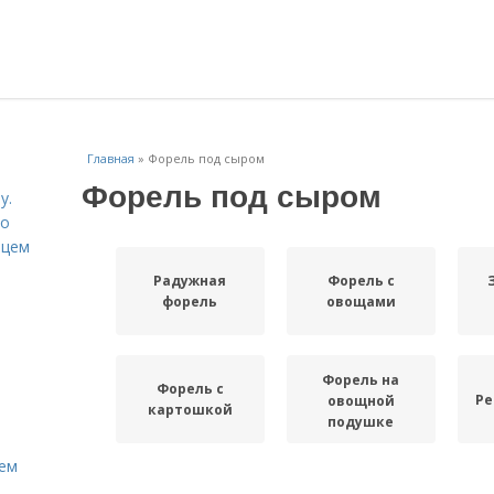
Главная
»
Форель под сыром
Форель под сыром
у.
со
рцем
Радужная
Форель с
форель
овощами
Форель на
Форель с
Ре
овощной
картошкой
подушке
Кем