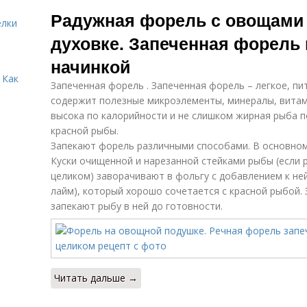
Медальоны из
Форель в фольге
Радужная форель с овощами 
форели
елки
духовке. Запеченная форель
начинкой
 Как
Запеченная форель . Запеченная форель – легкое, п
содержит полезные микроэлементы, минералы, витам
высока по калорийности и не слишком жирная рыба п
красной рыбы.
Запекают форель различными способами. В основном
Куски очищенной и нарезанной стейками рыбы (если 
целиком) заворачивают в фольгу с добавлением к ней
лайм), который хорошо сочетается с красной рыбой.
запекают рыбу в ней до готовности.
Читать дальше →