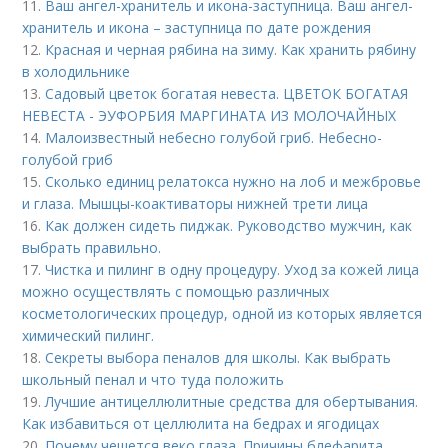
11.
Ваш ангел-хранитель и икона-заступница. Ваш ангел-
хранитель и икона – заступница по дате рождения
12.
Красная и черная рябина на зиму. Как хранить рябину
в холодильнике
13.
Садовый цветок богатая невеста. ЦВЕТОК БОГАТАЯ
НЕВЕСТА - ЭУФОРБИЯ МАРГИНАТА ИЗ МОЛОЧАЙНЫХ
14.
Малоизвестный небесно голубой гриб. Небесно-
голубой гриб
15.
Сколько единиц релатокса нужно на лоб и межбровье
и глаза. Мышцы-коактиваторы нижней трети лица
16.
Как должен сидеть пиджак. Руководство мужчин, как
выбрать правильно.
17.
Чистка и пилинг в одну процедуру. Уход за кожей лица
можно осуществлять с помощью различных
косметологических процедур, одной из которых является
химический пилинг.
18.
Секреты выбора пеналов для школы. Как выбрать
школьный пенал и что туда положить
19.
Лучшие антицеллюлитные средства для обертывания.
Как избавиться от целлюлита на бедрах и ягодицах
20.
Почему чешется веко глаза. Причины блефарита