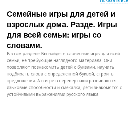
Показать все
Семейные игры для детей и
Игра для взрослых
Подвижные игры
взрослых дома. Разде. Игры
для всей семьи: игры со
словами.
Словесные игры
Игры с ребенком
В этом разделе Вы найдете словесные игры для всей
семьи, не требующие наглядного материала. Они
позволяют познакомить детей с буквами, научить
подбирать слова с определенной буквой, строить
предложения. А в игре в перевертыши развиваются
Года на бумаге
языковые способности и смекалка, дети знакомятся с
устойчивыми выражениями русского языка.