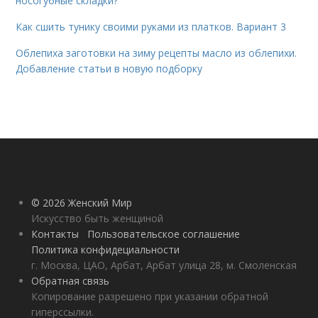
носогубные складки?
Как сшить тунику своими руками из платков. Вариант 3
Облепиха заготовки на зиму рецепты масло из облепихи.
Добавление статьи в новую подборку
© 2026 Женский Мир
Искусство быть женщиной
Контакты
Пользовательское соглашение
Политика конфидециальности
г. Москва, ЦАО, Арбат, Арбат улица 28, м. Смоленская
Обратная связь
Копирование разрешено при указании обратной
гиперссылки.