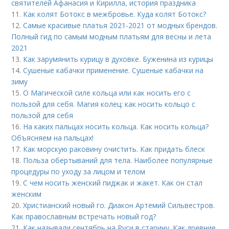
святителей Афанасия и Кирилла, история праздника
11.
Как колят Ботокс в межбровье. Куда колят Ботокс?
12.
Самые красивые платья 2021-2021 от модных брендов.
Полный гид по самым модным платьям для весны и лета
2021
13.
Как зарумянить курицу в духовке. Буженина из курицы
14.
Сушеные кабачки применение. Сушеные кабачки на
зиму
15.
О Магической силе кольца или как носить его с
пользой для себя. Магия колец: как носить кольцо с
пользой для себя
16.
На каких пальцах носить кольца. Как носить кольца?
Объясняем на пальцах!
17.
Как морскую раковину очистить. Как придать блеск
18.
Польза обертываний для тела. Наиболее популярные
процедуры по уходу за лицом и телом
19.
С чем носить женский пиджак и жакет. Как он стал
женским
20.
Христианский новый го. Диакон Артемий Сильвестров.
Как православным встречать новый год?
21.
Как называли сентябрь на Руси в старину. Как древние