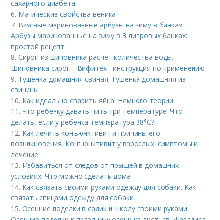
сахарного диабета
6.
Магические свойства веника
7.
Вкусные маринованные арбузы на зиму в банках.
Арбузы маринованные на зиму в 3 литровых банках:
простой рецепт
8.
Сироп из шиповника расчет количества воды.
Шиповника сироп - Вифитех - инструкция по применению
9.
Тушенка домашняя свиная. Тушенка домашняя из
свинины
10.
Как идеально сварить яйца. Немного теории
11.
Что ребенку давать пить при температуре. Что
делать, если у ребенка температура 38°С?
12.
Как лечить конъюнктивит и причины его
возникновения. Конъюнктивит у взрослых: симптомы и
лечение
13.
Избавиться от следов от прыщей в домашних
условиях. Что можно сделать дома
14.
Как связать своими руками одежду для собаки. Как
связать спицами одежду для собаки
15.
Осенние поделки в садик и школу своими руками.
Осенние поделки к празднику осени из листьев, фезалиса,