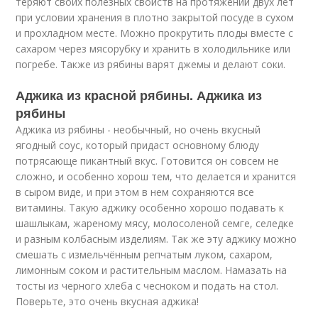
теряют своих полезных свойств на протяжении двух лет
при условии хранения в плотно закрытой посуде в сухом
и прохладном месте. Можно прокрутить плоды вместе с
сахаром через мясорубку и хранить в холодильнике или
погребе. Также из рябины варят джемы и делают соки.
Аджика из красной рябины. Аджика из
рябины
Аджика из рябины - необычный, но очень вкусный
ягодный соус, который придаст основному блюду
потрясающе пикантный вкус. Готовится он совсем не
сложно, и особенно хорош тем, что делается и хранится
в сыром виде, и при этом в нем сохраняются все
витамины. Такую аджику особенно хорошо подавать к
шашлыкам, жареному мясу, молосоленой семге, селедке
и разным колбасным изделиям. Так же эту аджику можно
смешать с измельчённым репчатым луком, сахаром,
лимонным соком и растительным маслом. Намазать на
тосты из черного хлеба с чесноком и подать на стол.
Поверьте, это очень вкусная аджика!