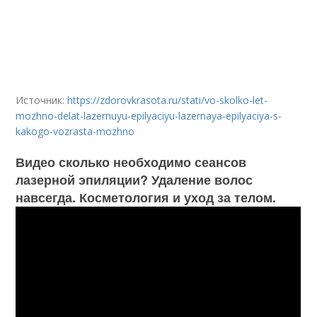
Источник:
https://zdorovkrasota.ru/stati/vo-skolko-let-
mozhno-delat-lazernuyu-epilyaciyu-lazernaya-epilyaciya-s-
kakogo-vozrasta-mozhno
Видео сколько необходимо сеансов
лазерной эпиляции? Удаление волос
навсегда. Косметология и уход за телом.