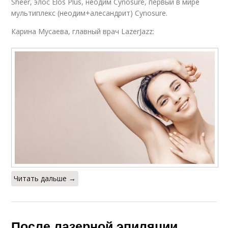
Sheer, элос Elos Plus, неодим Сynosure, первый в мире
мультиплекс (неодим+алесандрит) Cynosure.
Карина Мусаева, главный врач LazerJazz:
Читать дальше →
После лазерной эпиляции