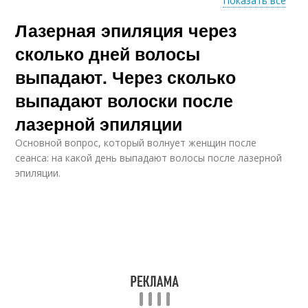
Показать все
Лазерная эпиляция через
Эпиляции от
Диодный лазер
фотоэпиляции
сколько дней волосы
выпадают. Через сколько
выпадают волоски после
Подготовка к
Эпиляции над
лазерной эпиляции
верхней губой
лазерной эпиляции
Основной вопрос, который волнует женщин после
сеанса: на какой день выпадают волосы после лазерной
эпиляции.