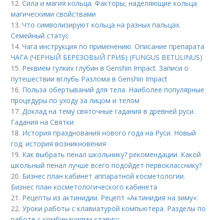
12.
Сила и магия кольца. Факторы, наделяющие кольца
магическими свойствами
13.
Что символизируют кольца на разных пальцах.
Семейный статус
14.
Чага инструкция по применению. Описание препарата
ЧАГА (ЧЕРНЫЙ БЕРЕЗОВЫЙ ГРИБ) (FUNGUS BETULINUS)
15.
Реквием гулких глубин в Genshin Impact. Записи о
путешествии вглубь Разлома в Genshin Impact
16.
Польза обертываний для тела. Наиболее популярные
процедуры по уходу за лицом и телом
17.
Доклад на тему святочные гадания в древней руси.
Гадания на Святки
18.
История празднования нового года на Руси. Новый
год: история возникновения
19.
Как выбрать пенал школьнику? рекомендации. Какой
школьный пенал лучше всего подойдет первокласснику?
20.
Бизнес план кабинет аппаратной косметологии.
Бизнес план косметологического кабинета
21.
Рецепты из актинидии. Рецепт «Актинидия на зиму»:
22.
Уроки работы с клавиатурой компьютера. Разделы по
работе с комбинациями клавиш: