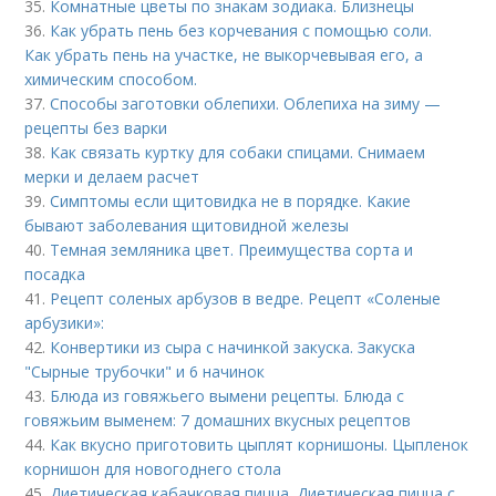
35.
Комнатные цветы по знакам зодиака. Близнецы
36.
Как убрать пень без корчевания с помощью соли.
Как убрать пень на участке, не выкорчевывая его, а
химическим способом.
37.
Способы заготовки облепихи. Облепиха на зиму —
рецепты без варки
38.
Как связать куртку для собаки спицами. Снимаем
мерки и делаем расчет
39.
Симптомы если щитовидка не в порядке. Какие
бывают заболевания щитовидной железы
40.
Темная земляника цвет. Преимущества сорта и
посадка
41.
Рецепт соленых арбузов в ведре. Рецепт «Соленые
арбузики»:
42.
Конвертики из сыра с начинкой закуска. Закуска
"Сырные трубочки" и 6 начинок
43.
Блюда из говяжьего вымени рецепты. Блюда с
говяжьим выменем: 7 домашних вкусных рецептов
44.
Как вкусно приготовить цыплят корнишоны. Цыпленок
корнишон для новогоднего стола
45.
Диетическая кабачковая пицца. Диетическая пицца с