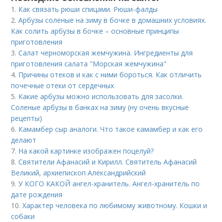
1.
Как связать рюши спицами. Рюши-фалды
2.
Арбузы соленые на зиму в бочке в домашних условиях.
Как солить арбузы в бочке – основные принципы
приготовления
3.
Салат черноморская жемчужина. Ингредиенты для
приготовления салата "Морская жемчужина"
4.
Причины отеков и как с ними бороться. Как отличить
почечные отеки от сердечных
5.
Какие арбузы можно использовать для засолки.
Соленые арбузы в банках на зиму (ну очень вкусные
рецепты)
6.
Камамбер сыр аналоги. Что такое камамбер и как его
делают
7.
На какой картинке изображен поцелуй?
8.
Святители Афанасий и Кирилл. Святитель Афанасий
Великий, архиепископ Александрийский
9.
У КОГО КАКОЙ ангел-хранитель. Ангел-хранитель по
дате рождения
10.
Характер человека по любимому животному. Кошки и
собаки