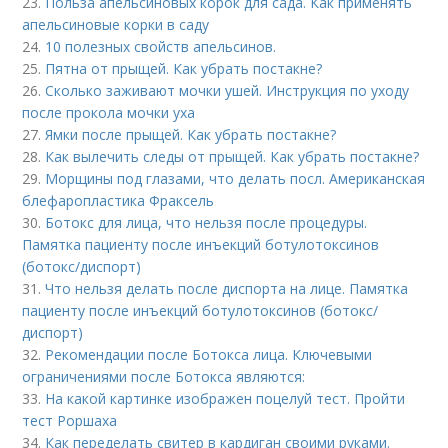
23.
Польза апельсиновых корок для сада. Как применять
апельсиновые корки в саду
24.
10 полезных свойств апельсинов.
25.
Пятна от прыщей. Как убрать постакне?
26.
Сколько заживают мочки ушей. Инструкция по уходу
после прокола мочки уха
27.
Ямки после прыщей. Как убрать постакне?
28.
Как вылечить следы от прыщей. Как убрать постакне?
29.
Морщины под глазами, что делать посл. Американская
блефаропластика Фраксель
30.
Ботокс для лица, что нельзя после процедуры.
Памятка пациенту после инъекций ботулотоксинов
(ботокс/диспорт)
31.
Что нельзя делать после диспорта на лице. Памятка
пациенту после инъекций ботулотоксинов (ботокс/
диспорт)
32.
Рекомендации после Ботокса лица. Ключевыми
ограничениями после Ботокса являются:
33.
На какой картинке изображен поцелуй тест. Пройти
тест Роршаха
34.
Как переделать свитер в кардиган своими руками.