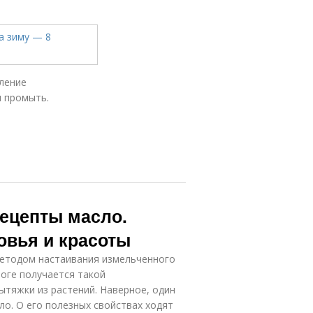
ление
и промыть.
рецепты масло.
овья и красоты
методом настаивания измельченного
тоге получается такой
ытяжки из растений. Наверное, один
ло. О его полезных свойствах ходят