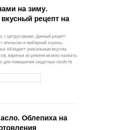
Рецепты без
ки без варки
нами на зиму.
сахара
 вкусный рецепт на
Простые
Сок без варки
рецепты
и, с цитрусовыми. Данный рецепт
ит апельсин и имбирный корень,
нье обладает уникальным вкусом,
ов, варенье из ревеня можно назвать
о для повышения защитных свойств
масло. Облепиха на
отовления