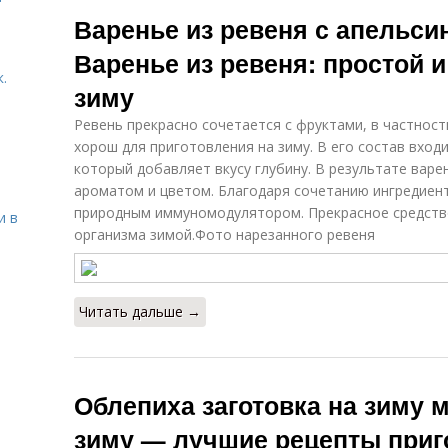
Классический
Облепиха без
Ру
Варенье из ревеня с апельси
рецепт
варки
Варенье из ревеня: простой и
.
зиму
Рецепт на
Рецепты на зиму
латыни
Ревень прекрасно сочетается с фруктами, в частност
хорош для приготовления на зиму. В его состав вход
который добавляет вкусу глубину. В результате варе
ароматом и цветом. Благодаря сочетанию ингредиент
Рецепты с
Рецепты с
природным иммуномодулятором. Прекрасное средств
и в
облепихой
косточками
организма зимой.Фото нарезанного ревеня
Читать дальше →
Облепиха заготовка на зиму 
зиму — лучшие рецепты приг