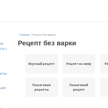
Главная
»
Рецепт без варки
Рецепт без варки
ые
пта с
й
Вкусный рецепт
Рецепт на зиму
Р
анты
Пошаговые
Пошаговый
ьше.
рецепты
рецепт
а