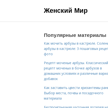
Женский Мир
Популярные материалы
Как мочить арбузы в кастрюле. Солен
арбузы в кастрюле: 3 пошаговых реце
фото
Рецепт моченые арбузы. Классически
рецепт моченых в бочке арбузов в
домашних условиях и различные вари
добавок
Как заставить цвести хризантемы ран
Выбор места, почвы и посадочного
материала
Беспроигрышная шуточная лотерея н