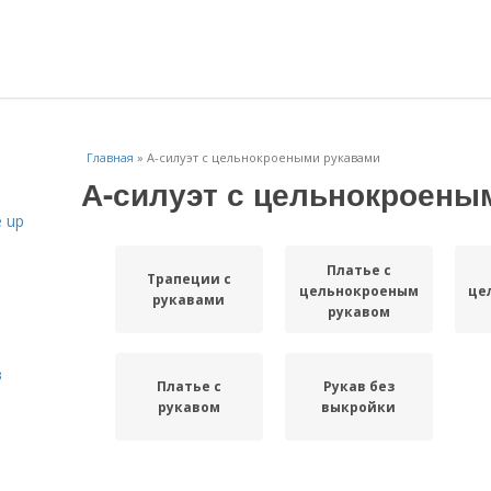
Главная
»
А-силуэт с цельнокроеными рукавами
А-силуэт с цельнокроены
 up
Платье с
Трапеции с
цельнокроеным
це
рукавами
рукавом
в
Платье с
Рукав без
рукавом
выкройки