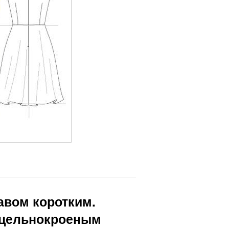
авом коротким.
 цельнокроеным