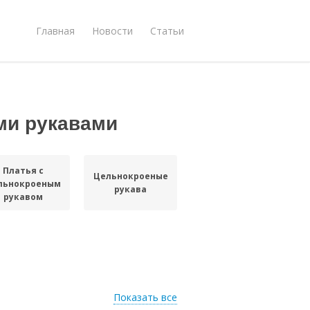
Главная
Новости
Статьи
ми рукавами
Платья с
Цельнокроеные
льнокроеным
рукава
рукавом
Показать все