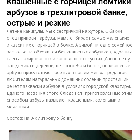
Квашенные с горчицей ломтики
арбузов в трехлитровой банке,
острые и резкие
Летние каникулы, мы с сестричкой на хуторе. С бахчи
отец приносит арбузы, мама отбирает самые маленькие
и квасит их с горчицей в бочке. А зимой ни одно семейное
застолье не обходится без квашеных арбузиков, ядреных,
слегка газированных и запредельно вкусных. Давно нет у
нас домика в деревне, нет погреба и бочек, но квашеные
арбузы присутствуют осенью в нашем меню. Предлагаю
любителям натуральных домашних солений простейший
рецепт закваски арбузов в условиях городской квартиры.
Единого названия этого блюда нет, приготовленные этим
способом арбузы называют квашеными, солеными и
мочеными.
Состав: на 3-х литровую банку