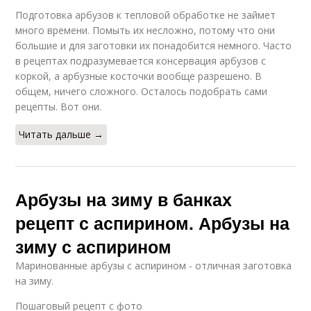
Подготовка арбузов к тепловой обработке не займет
много времени. Помыть их несложно, потому что они
большие и для заготовки их понадобится немного. Часто
в рецептах подразумевается консервация арбузов с
Вкусная заправка
Рецепты в банках
коркой, а арбузные косточки вообще разрешено. В
общем, ничего сложного. Осталось подобрать сами
рецепты. Вот они.
Читать дальше →
Рецепт с креветками
Разные рецепты
Арбузы на зиму в банках
рецепт с аспирином. Арбузы на
Рецепты с
Популярные рецепты
пошаговыми фото
зиму с аспирином
Маринованные арбузы с аспирином - отличная заготовка
на зиму.
Пошаговый рецепт с фото