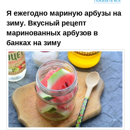
Показать все
Я ежегодно мариную арбузы на
Рецепт с фото
Рецепт с аспирином
зиму. Вкусный рецепт
маринованных арбузов в
банках на зиму
Быстрые рецепты
Простые рецепты
Рецепт без
Рецепты на зиму
стерилизации
Оригинальные
Рецепт с медом
рецепты