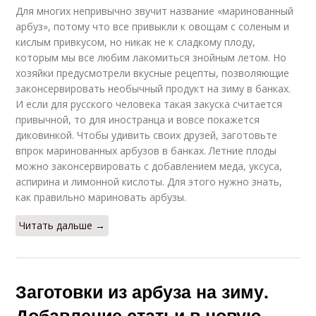
Для многих непривычно звучит название «маринованный
Рецепты с лимонной
Вкусные рецепты
арбуз», потому что все привыкли к овощам с соленым и
кислотой
кислым привкусом, но никак не к сладкому плоду,
которым мы все любим лакомиться знойным летом. Но
хозяйки предусмотрели вкусные рецепты, позволяющие
законсервировать необычный продукт на зиму в банках.
Удачные рецепты
Удачный рецепт
И если для русского человека такая закуска считается
привычной, то для иностранца и вовсе покажется
диковинкой. Чтобы удивить своих друзей, заготовьте
впрок маринованных арбузов в банках. Летние плоды
можно законсервировать с добавлением меда, уксуса,
Классические
Рецепт в домашних
рецепты
условиях
аспирина и лимонной кислоты. Для этого нужно знать,
как правильно мариновать арбузы.
Читать дальше →
Прага по
Условия по рецепту
классическому
рецепту
Заготовки из арбуза на зиму.
Добавление статьи в новую