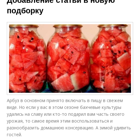
Ингредиенты в
Рецепт по госту
подборку
рецептах
Рецепт на скорую
Рецепт на 3-литровую
руку
банку
Пошаговые рецепты
Рецепты без варки
Арбуз в основном принято включать в пищу в свежем
Рецепт с пошаговым
Вкусная консервация
виде. Но если у вас в этом сезоне бахчевые культуры
фото
удались на славу или кто-то подарил вам часть своего
урожая, то самое время этим воспользоваться и
разнообразить домашнюю консервацию. А зимой удивить
гостей.
Рецепт с приправой
Вкусные салаты