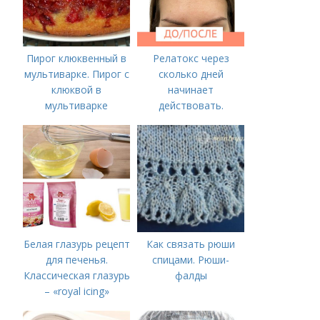
Пирог клюквенный в
Релатокс через
мультиварке. Пирог с
сколько дней
клюквой в
начинает
мультиварке
действовать.
Сравнение с
«Ботоксом»
Белая глазурь рецепт
Как связать рюши
для печенья.
спицами. Рюши-
Классическая глазурь
фалды
– «royal icing»