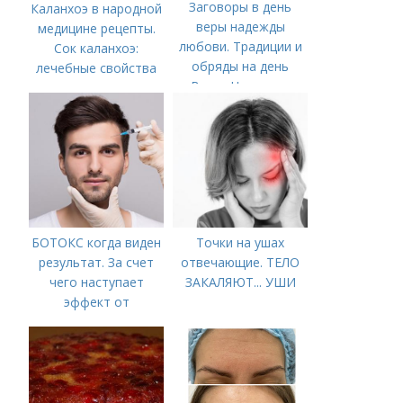
Заговоры в день
Каланхоэ в народной
веры надежды
медицине рецепты.
любови. Традиции и
Сок каланхоэ:
обряды на день
лечебные свойства
Веры, Надежды,
Любви и матери их
Софьи
БОТОКС когда виден
Точки на ушах
результат. За счет
отвечающие. ТЕЛО
чего наступает
ЗАКАЛЯЮТ... УШИ
эффект от
Ботулотоксина