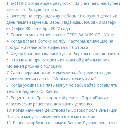
1.
БОТОКС когда виден результат. За счет чего наступает
эффект от Ботулотоксина
2.
Заговор на веру надежду любовь. Что нужно делать в
день памяти мучениц Веры, Надежды, Любови и матери
их Софии 30 сентября 2022 года
3.
Точки на ушах отвечающие. ТЕЛО ЗАКАЛЯЮТ... УШИ
4.
Когда встает ботокс на лбу. Факторы, влияющие на
продолжительность эффекта от ботокса
5.
Федор иванович шаляпин дети. Верхом на поклонниках
6.
Что можно приготовить из красной рябины впрок.
Моченая рябина с яблоками
7.
Салат черноморская жемчужина. Ингредиенты для
приготовления салата "Морская жемчужина"
8.
Когда уходите на пять минут не забывайте оставлять
тепло в ладонях. О. Хайям
9.
Рецепт торт Прага простой рецепт. Торт «Прага»: 4
классических рецепта в домашних условиях
10.
Когда начинает действовать Ботокс после инъекции.
Плюсы и минусы применения в косметологии
11.
Рецепты арбузов на зиму в банках. Лучшие рецепты с