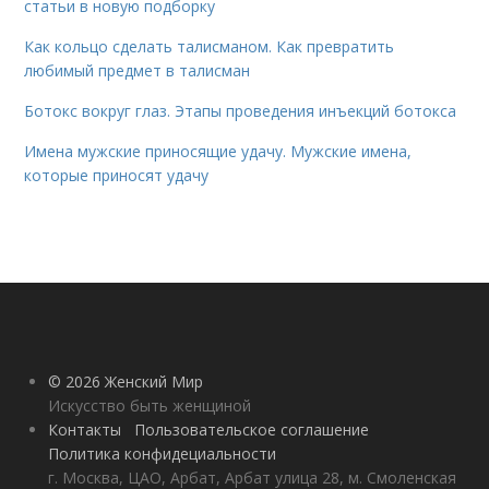
статьи в новую подборку
Как кольцо сделать талисманом. Как превратить
любимый предмет в талисман
Ботокс вокруг глаз. Этапы проведения инъекций ботокса
Имена мужские приносящие удачу. Мужские имена,
которые приносят удачу
© 2026 Женский Мир
Искусство быть женщиной
Контакты
Пользовательское соглашение
Политика конфидециальности
г. Москва, ЦАО, Арбат, Арбат улица 28, м. Смоленская