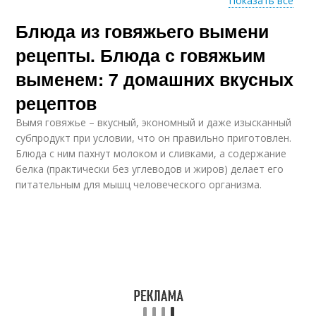
Показать все
Блюда из говяжьего вымени
Котлеты из говяжьего
Буженина из вымени
вымени
рецепты. Блюда с говяжьим
выменем: 7 домашних вкусных
рецептов
Говяжье вымя
Вымя для собак
Вымя говяжье – вкусный, экономный и даже изысканный
субпродукт при условии, что он правильно приготовлен.
Блюда с ним пахнут молоком и сливками, а содержание
белка (практически без углеводов и жиров) делает его
питательным для мышц человеческого организма.
Вымя в панировке
Суп из вымени