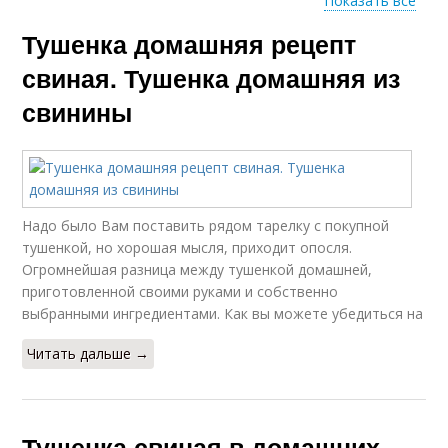
Показать все
Тушенка домашняя рецепт
Домашний тушенка
Тушенки из свинины
свиная. Тушенка домашняя из
свинины
Тушенка по госту
Тушенка в автоклаве
Надо было Вам поставить рядом тарелку с покупной
тушенкой, но хорошая мысля, приходит опосля.
Свиная тушенка
Говяжья тушенка
Огромнейшая разница между тушенкой домашней,
приготовленной своими руками и собственно
выбранными ингредиентами. Как вы можете убедиться на
Читать дальше →
Тушенка в домашних
Тушенка из свинины
условиях
Тушенка свиная в домашних