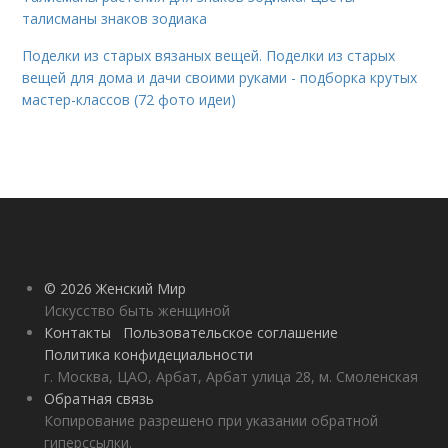
талисманы знаков зодиака
Поделки из старых вязаных вещей. Поделки из старых
вещей для дома и дачи своими руками - подборка крутых
мастер-классов (72 фото идеи)
© 2026 Женский Мир
Искусство быть женщиной
Контакты
Пользовательское соглашение
Политика конфидециальности
г. Москва, ЦАО, Арбат, Арбат улица 28, м. Смоленская
Обратная связь
Копирование разрешено при указании обратной
гиперссылки.