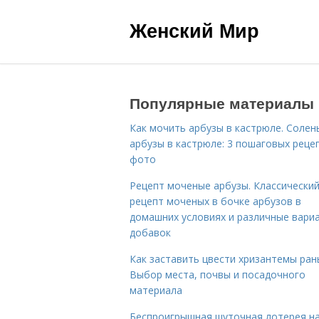
Женский Мир
Популярные материалы
Как мочить арбузы в кастрюле. Солен
арбузы в кастрюле: 3 пошаговых реце
фото
Рецепт моченые арбузы. Классически
рецепт моченых в бочке арбузов в
домашних условиях и различные вари
добавок
Как заставить цвести хризантемы ран
Выбор места, почвы и посадочного
материала
Беспроигрышная шуточная лотерея н