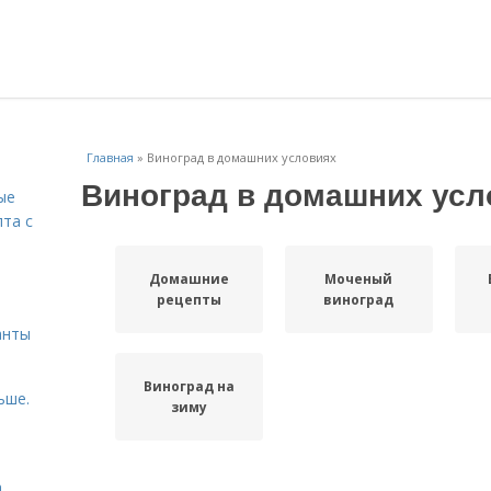
Главная
»
Виноград в домашних условиях
Виноград в домашних усл
ые
пта с
Домашние
Моченый
й
рецепты
виноград
анты
Виноград на
ьше.
зиму
а