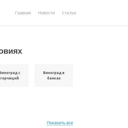
Главная
Новости
Статьи
овиях
Виноград с
Виноград в
горчицей
банках
Показать все