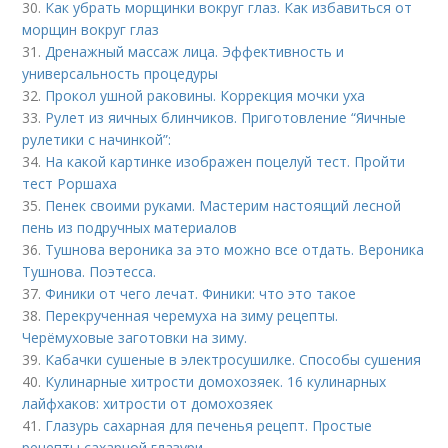
30.
Как убрать морщинки вокруг глаз. Как избавиться от
морщин вокруг глаз
31.
Дренажный массаж лица. Эффективность и
универсальность процедуры
32.
Прокол ушной раковины. Коррекция мочки уха
33.
Рулет из яичных блинчиков. Приготовление “Яичные
рулетики с начинкой”:
34.
На какой картинке изображен поцелуй тест. Пройти
тест Роршаха
35.
Пенек своими руками. Мастерим настоящий лесной
пень из подручных материалов
36.
Тушнова вероника за это можно все отдать. Вероника
Тушнова. Поэтесса.
37.
Финики от чего лечат. Финики: что это такое
38.
Перекрученная черемуха на зиму рецепты.
Черёмуховые заготовки на зиму.
39.
Кабачки сушеные в электросушилке. Способы сушения
40.
Кулинарные хитрости домохозяек. 16 кулинарных
лайфхаков: хитрости от домохозяек
41.
Глазурь сахарная для печенья рецепт. Простые
рецепты сахарной глазури