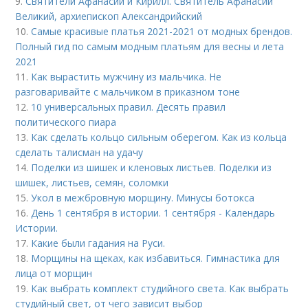
9.
Святители Афанасий и Кирилл. Святитель Афанасий
Великий, архиепископ Александрийский
10.
Самые красивые платья 2021-2021 от модных брендов.
Полный гид по самым модным платьям для весны и лета
2021
11.
Как вырастить мужчину из мальчика. Не
разговаривайте с мальчиком в приказном тоне
12.
10 универсальных правил. Десять правил
политического пиара
13.
Как сделать кольцо сильным оберегом. Как из кольца
сделать талисман на удачу
14.
Поделки из шишек и кленовых листьев. Поделки из
шишек, листьев, семян, соломки
15.
Укол в межбровную морщину. Минусы ботокса
16.
День 1 сентября в истории. 1 сентября - Календарь
Истории.
17.
Какие были гадания на Руси.
18.
Морщины на щеках, как избавиться. Гимнастика для
лица от морщин
19.
Как выбрать комплект студийного света. Как выбрать
студийный свет, от чего зависит выбор