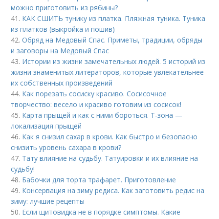
можно приготовить из рябины?
41.
КАК СШИТЬ тунику из платка. Пляжная туника. Туника
из платков (выкройка и пошив)
42.
Обряд на Медовый Спас. Приметы, традиции, обряды
и заговоры на Медовый Спас
43.
Истории из жизни замечательных людей. 5 историй из
жизни знаменитых литераторов, которые увлекательнее
их собственных произведений
44.
Как порезать сосиску красиво. Сосисочное
творчество: весело и красиво готовим из сосисок!
45.
Карта прыщей и как с ними бороться. Т-зона —
локализация прыщей
46.
Как я снизил сахар в крови. Как быстро и безопасно
снизить уровень сахара в крови?
47.
Тату влияние на судьбу. Татуировки и их влияние на
судьбу!
48.
Бабочки для торта трафарет. Приготовление
49.
Консервация на зиму редиса. Как заготовить редис на
зиму: лучшие рецепты
50.
Если щитовидка не в порядке симптомы. Какие