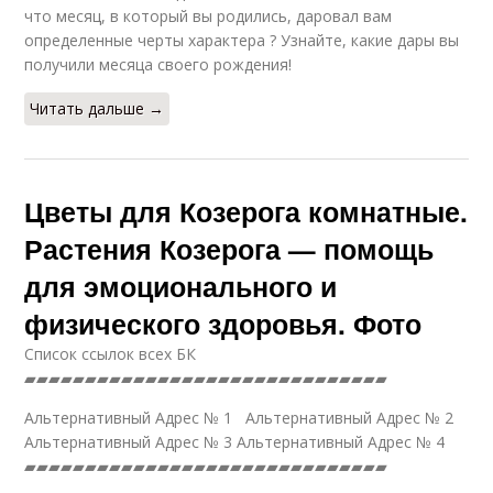
что месяц, в который вы родились, даровал вам
определенные черты характера ? Узнайте, какие дары вы
получили месяца своего рождения!
Читать дальше →
Цветы для Козерога комнатные.
Растения Козерога — помощь
для эмоционального и
физического здоровья. Фото
Список ссылок всех БК
▰▰▰▰▰▰▰▰▰▰▰▰▰▰▰▰▰▰▰▰▰▰▰▰▰▰▰▰▰▰
Альтернативный Адрес № 1 Альтернативный Адрес № 2
Альтернативный Адрес № 3 Альтернативный Адрес № 4
▰▰▰▰▰▰▰▰▰▰▰▰▰▰▰▰▰▰▰▰▰▰▰▰▰▰▰▰▰▰