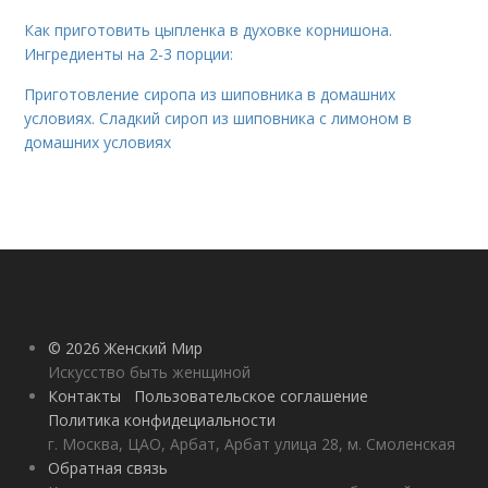
Как приготовить цыпленка в духовке корнишона.
Ингредиенты на 2-3 порции:
Приготовление сиропа из шиповника в домашних
условиях. Сладкий сироп из шиповника с лимоном в
домашних условиях
© 2026 Женский Мир
Искусство быть женщиной
Контакты
Пользовательское соглашение
Политика конфидециальности
г. Москва, ЦАО, Арбат, Арбат улица 28, м. Смоленская
Обратная связь