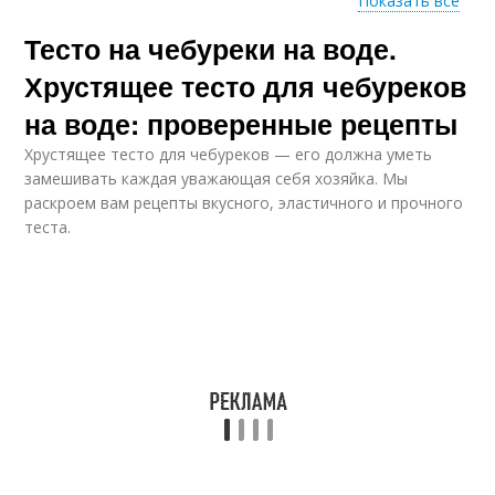
Показать все
Тесто на чебуреки на воде.
Тесто на воде
Тесто на кипятке
Хрустящее тесто для чебуреков
на воде: проверенные рецепты
Хрустящее тесто для чебуреков — его должна уметь
Тесто на кефире
Дрожжевое тесто
замешивать каждая уважающая себя хозяйка. Мы
раскроем вам рецепты вкусного, эластичного и прочного
теста.
Классическое тесто
Тесто на пиццу
Тесто для пиццы
Быстрый пирог