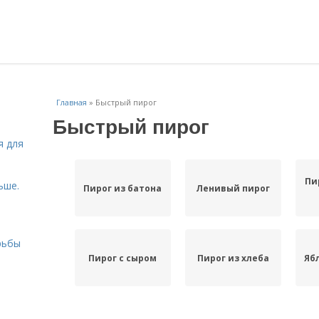
Главная
»
Быстрый пирог
Быстрый пирог
я для
Пи
ьше.
Пирог из батона
Ленивый пирог
рьбы
Пирог с сыром
Пирог из хлеба
Яб