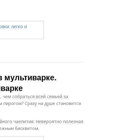
в мультиварке.
иварке
 чем собраться всей семьей за
м пирогом? Сразу на душе становится
ейного чаепития. Невероятно полезная
нежным бисквитом.