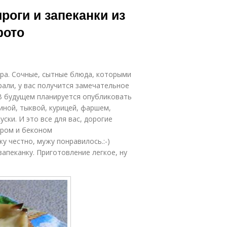
Пирог с
рябиновым
ироги и запеканки из
вареньем
вареньем
фото
ог на кефире
Пирог с молодой
ыра. Сочные, сытные блюда, которыми
рали, у вас получится замечательное
 В будущем планируется опубликовать
строе тесто
иной, тыквой, курицей, фаршем,
ски. И это все для вас, дорогие
ыром и беконом
у честно, мужу понравилось.:-)
апеканку. Приготовление легкое, ну