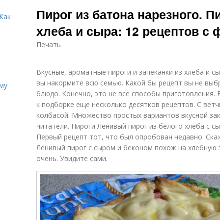
Крестьянский
Хрущевский
Пирог из батона нарезного. П
пирог
пирог
Как
хлеба и сыра: 12 рецептов с 
Печать
Пирог с куриной
Пирог с
Пир
грудкой
яблоками
Вкусные, ароматные пироги и запеканки из хлеба и с
вы накормите всю семью. Какой бы рецепт вы не выб
иму
блюдо. Конечно, это не все способы приготовления.
Пирог с
Песочный пирог
Бы
к подборке еще несколько десятков рецептов. С ветч
творогом
колбасой. Множество простых вариантов вкусной заку
читатели. Пироги Ленивый пирог из белого хлеба с с
Первый рецепт тот, что был опробован недавно. Скаж
Ленивый пирог с сыром и беконом похож на хлебную з
очень. Увидите сами.