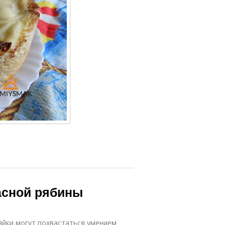
асной рябины
зяйки могут похвастаться умением