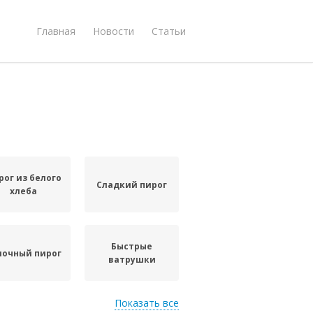
Главная
Новости
Статьи
рог из белого
Сладкий пирог
хлеба
Быстрые
лочный пирог
ватрушки
Показать все
Пирог с