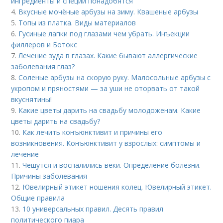
ингредиенты и специи понадобятся
4.
Вкусные мочёные арбузы на зиму. Квашеные арбузы
5.
Топы из платка. Виды материалов
6.
Гусиные лапки под глазами чем убрать. Инъекции
филлеров и Ботокс
7.
Лечение зуда в глазах. Какие бывают аллергические
заболевания глаз?
8.
Соленые арбузы на скорую руку. Малосольные арбузы с
укропом и пряностями — за уши не оторвать от такой
вкуснятины!
9.
Какие цветы дарить на свадьбу молодоженам. Какие
цветы дарить на свадьбу?
10.
Как лечить конъюнктивит и причины его
возникновения. Конъюнктивит у взрослых: симптомы и
лечение
11.
Чешутся и воспалились веки. Определение болезни.
Причины заболевания
12.
Ювелирный этикет ношения колец. Ювелирный этикет.
Общие правила
13.
10 универсальных правил. Десять правил
политического пиара