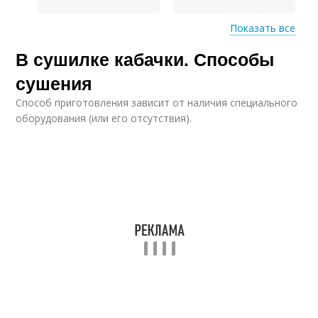
Показать все
В сушилке кабачки. Способы
Кабачки со вкусом
Кабачки в масле
сушения
Способ приготовления зависит от наличия специального
оборудования (или его отсутствия).