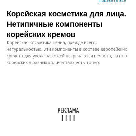
Показать все
Корейская косметика для лица.
Корейские продукты
Крем для рук
Нетипичные компоненты
корейских кремов
Корейская косметика ценна, прежде всего,
Питательный крем
Антивозрастной крем
натуральностью. Эти компоненты в составе европейских
средств для ухода за кожей встречаются нечасто, зато в
корейских в разных количествах есть точно:
Крем с керамидами