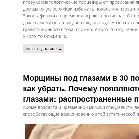
птозуКосметологические процедуры от провисания л
домашних условияхКак избежать появления птоза: п
Законы физики со временем играют против нас. От п
даже самому опытному знатоку anti-age. Назвать то
гравитационного птоза сложно. У кого-то опущение т
у кого-то ближе к 45.
Читать дальше →
Морщины под глазами в 30 п
как убрать. Почему появляю
глазами: распространенные 
Кроме возраста и чрезмерной мимики специалисты в
способствующие возникновению этой эстетической 