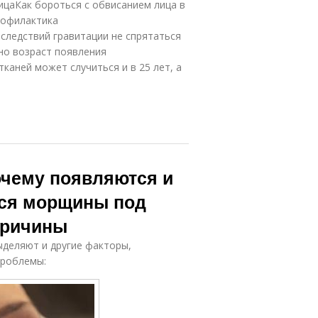
ицаКак бороться с обвисанием лица в
рофилактика
оследствий гравитации не спрятаться
чно возраст появления
каней может случиться и в 25 лет, а
очему появляются и
тся морщины под
причины
ыделяют и другие факторы,
проблемы: