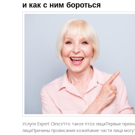
и как с ним бороться
Услуги Expert ClinicsЧто такое птоз лицаПервые приз
лицаПричины провисания кожиКакие части лица мог