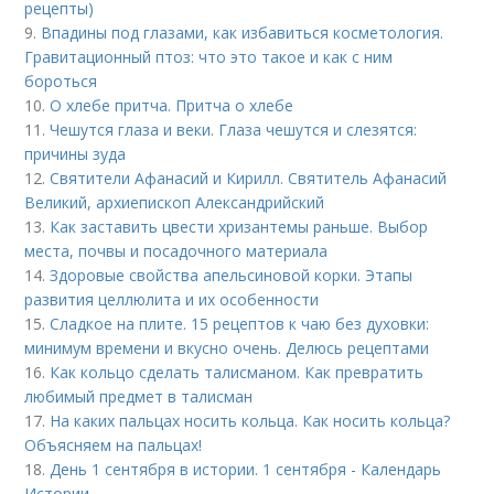
рецепты)
9.
Впадины под глазами, как избавиться косметология.
Гравитационный птоз: что это такое и как с ним
бороться
10.
О хлебе притча. Притча о хлебе
11.
Чешутся глаза и веки. Глаза чешутся и слезятся:
причины зуда
12.
Святители Афанасий и Кирилл. Святитель Афанасий
Великий, архиепископ Александрийский
13.
Как заставить цвести хризантемы раньше. Выбор
места, почвы и посадочного материала
14.
Здоровые свойства апельсиновой корки. Этапы
развития целлюлита и их особенности
15.
Сладкое на плите. 15 рецептов к чаю без духовки:
минимум времени и вкусно очень. Делюсь рецептами
16.
Как кольцо сделать талисманом. Как превратить
любимый предмет в талисман
17.
На каких пальцах носить кольца. Как носить кольца?
Объясняем на пальцах!
18.
День 1 сентября в истории. 1 сентября - Календарь
Истории.