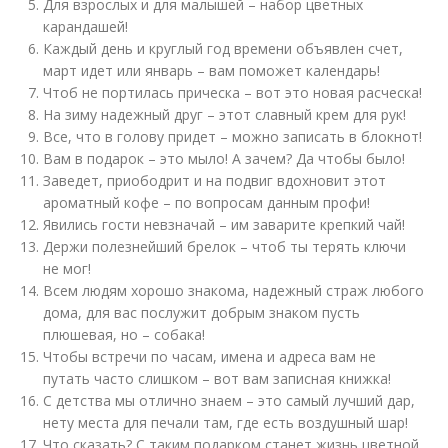
Для взрослых и для малышей – набор цветных
карандашей!
Каждый день и круглый год времени объявлен счет,
март идет или январь – вам поможет календарь!
Чтоб не портилась прическа – вот это новая расческа!
На зиму надежный друг – этот славный крем для рук!
Все, что в голову придет – можно записать в блокнот!
Вам в подарок – это мыло! А зачем? Да чтобы было!
Заведет, приободрит и на подвиг вдохновит этот
ароматный кофе – по вопросам данным профи!
Явились гости невзначай – им заварите крепкий чай!
Держи полезнейший брелок – чтоб ты терять ключи
не мог!
Всем людям хорошо знакома, надежный страж любого
дома, для вас послужит добрым знаком пусть
плюшевая, но – собака!
Чтобы встречи по часам, имена и адреса вам не
путать часто слишком – вот вам записная книжка!
С детства мы отлично знаем – это самый лучший дар,
нету места для печали там, где есть воздушный шар!
Что сказать? С таким подарком станет жизнь цветной