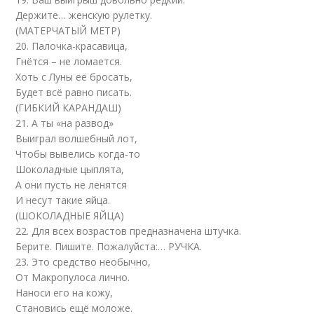
Держите… женскую рулетку.
(МАТЕРЧАТЫЙ МЕТР)
20. Палочка-красавица,
Гнётся – не ломается.
Хоть с Луны её бросать,
Будет всё равно писать.
(ГИБКИЙ КАРАНДАШ)
21. А ты «на развод»
Выиграл волшебный лот,
Чтобы вывелись когда-то
Шоколадные цыплята,
А они пусть не ленятся
И несут такие яйца.
(ШОКОЛАДНЫЕ ЯЙЦА)
22. Для всех возрастов предназначена штучка.
Берите. Пишите. Пожалуйста:… РУЧКА.
23. Это средство необычно,
От Макропулоса лично.
Наноси его на кожу,
Становись ещё моложе.