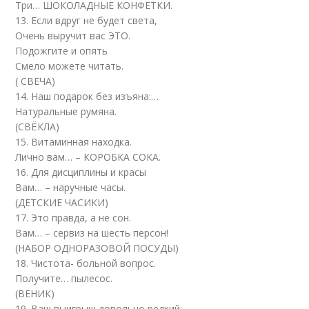
Три… ШОКОЛАДНЫЕ КОНФЕТКИ.
13. Если вдруг не будет света,
Очень выручит вас ЭТО.
Подожгите и опять
Смело можете читать.
( СВЕЧА)
14. Наш подарок без изъяна:…
Натуральные румяна.
(СВЁКЛА)
15. Витаминная находка.
Лично вам… – КОРОБКА СОКА.
16. Для дисциплины и красы
Вам… – наручные часы.
(ДЕТСКИЕ ЧАСИКИ)
17. Это правда, а не сон.
Вам… – сервиз на шесть персон!
(НАБОР ОДНОРАЗОВОЙ ПОСУДЫ)
18. Чистота- больной вопрос.
Получите… пылесос.
(ВЕНИК)
19. Ваш выигрыш довольно редкий: