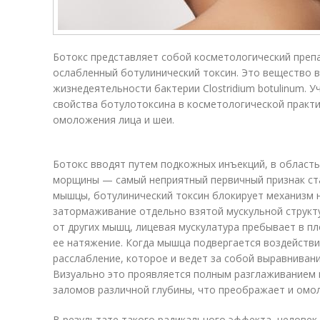
Ботокс представляет собой кос­ме­то­ло­гический преп
ослабленный ботулинический токсин. Это ве­щес­тво в
жизнедеятельности бактерии Clostridium botulinum. 
свойства ботулотоксина в кос­ме­тологической практ
омоложения лица и шеи.
Ботокс вводят путем подкожных инъекций, в область
морщины — самый неприятный первичный признак ста
мышцы, ботулинический токсин блокирует механизм 
затормаживание отдельно взятой мускульной структу
от других мышц, лицевая мускулатура пребывает в п
ее натяжение. Когда мышца подвергается воздействи
расслабление, которое и ведет за собой выравнивани
Визуально это проявляется полным разглаживанием
заломов различной глубины, что преображает и омо
В результате такого радикального эффекта, челове