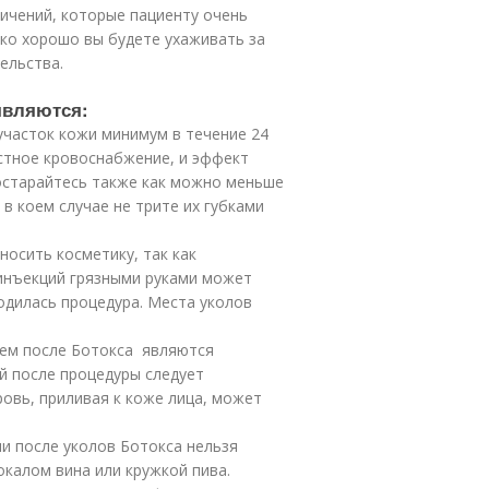
ичений, которые пациенту очень
ько хорошо вы будете ухаживать за
тельства.
являются:
участок кожи минимум в течение 24
стное кровоснабжение, и эффект
остарайтесь также как можно меньше
 в коем случае не трите их губками
носить косметику, так как
 инъекций грязными руками может
одилась процедура. Места уколов
ем после Ботокса являются
й после процедуры следует
ровь, приливая к коже лица, может
ли после уколов Ботокса нельзя
калом вина или кружкой пива.