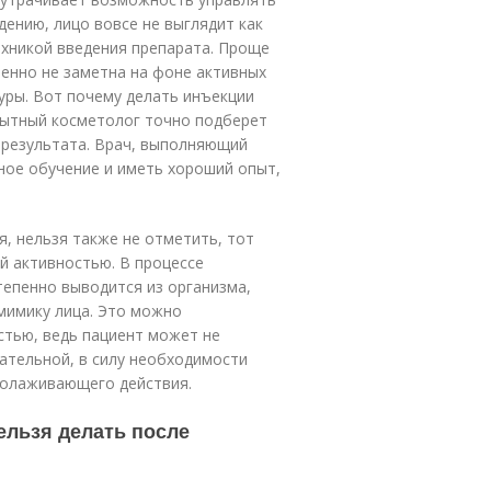
ению, лицо вовсе не выглядит как
ехникой введения препарата. Проще
енно не заметна на фоне активных
ры. Вот почему делать инъекции
пытный косметолог точно подберет
 результата. Врач, выполняющий
ное обучение и иметь хороший опыт,
я, нельзя также не отметить, тот
 активностью. В про­цес­се
тепенно выводится из организма,
мимику лица. Это можно
тью, ведь пациент может не
ательной, в силу необходимости
молаживающего действия.
нельзя делать после