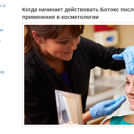
и в
Когда начинает действовать Ботокс пос
применения в косметологии
ом
а
иму