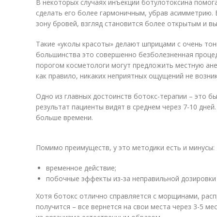
В некоторых случаях инъекции ботулотоксина помог
сделать его более гармоничным, убрав асимметрию. Е
зону бровей, взгляд становится более открытым и в
Такие «уколы красоты» делают шприцами с очень тонк
большинства это совершенно безболезненная процед
порогом косметологи могут предложить местную анес
как правило, никаких неприятных ощущений не возник
Одно из главных достоинств ботокс-терапии – это 
результат пациенты видят в среднем через 7-10 дней
больше времени.
Помимо преимуществ, у это методики есть и минусы:
временное действие;
побочные эффекты из-за неправильной дозировки 
Хотя ботокс отлично справляется с морщинами, расп
получится – все вернется на свои места через 3-5 ме