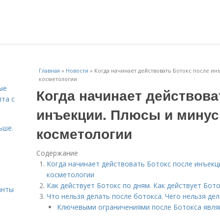
Главная
»
Новости
»
Когда начинает действовать Ботокс после и
косметологии
ые
Когда начинает действова
пта с
инъекции. Плюсы и минус
ьше.
косметологии
Содержание
Когда начинает действовать Ботокс после инъекц
й
косметологии
Как действует Ботокс по дням. Как действует Бот
анты
Что нельзя делать после ботокса. Чего нельзя де
Ключевыми ограничениями после Ботокса явля