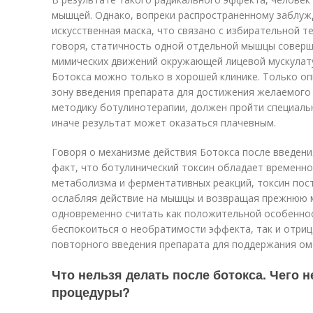
мышцей. Однако, вопреки распространенному заблужд
искусственная маска, что связано с избирательной т
говоря, статичность одной отдельной мышцы соверш
мимических движений окружающей лицевой мускулату
Ботокса можно только в хорошей клинике. Только о
зону введения препарата для достижения желаемого
методику ботулинотерапии, должен пройти специаль
иначе результат может оказаться плачевным.
Говоря о механизме действия Ботокса после введени
факт, что ботулинический токсин обладает временной
метаболизма и ферментативных реакций, токсин пос
ослабляя действие на мышцы и возвращая прежнюю 
одновременно считать как положительной особеннос
беспокоиться о необратимости эффекта, так и отриц
повторного введения препарата для поддержания о
Что нельзя делать после ботокса. Чего 
процедуры?