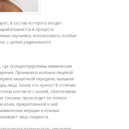
арат, в состав которого входит
ырабатывается в про­цес­се
Ученые научились использовать особые
ике, с целью радикального
, где сконцентрированы мимические
рения. Проникая в волокна лицевой
нервно-мышечной передачи, вызывая
ры лица. Зачем это нужно? В отличие
лотном контакте с кожей, обеспечивая
ю токсина, происходит ее полное
е кожи, прикрепленной к ней.
 мимических морщин и кожных
лаживает лицо пациента.
к утрачивает возможность управлять