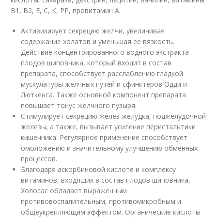
В1, В2, Е, С, К, РР, провитамин А.
Активизирует секрецию желчи, увеличивая
содержание холатов и уменьшая ее вязкость.
Действие концентрированного водного экстракта
плодов шиповника, который входит в состав
препарата, способствует расслаблению гладкой
мускулатуры желчных путей и сфинктеров Одди и
Люткенса. Также основной компонент препарата
повышает тонус желчного пузыря.
Стимулирует секрецию желез желудка, поджелудочной
железы, а также, вызывает усиление перистальтики
кишечника. Регулярное применение способствует
омоложению и значительному улучшению обменных
процессов.
Благодаря аскорбиновой кислоте и комплексу
витаминов, входящих в состав плодов шиповника,
Холосас обладает выраженным
противовоспалительным, противомикробным и
общеукрепляющим эффектом. Органические кислоты