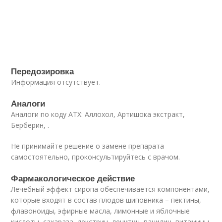
Передозировка
Информация отсутствует.
Аналоги
Аналоги по коду АТХ: Аллохол, Артишока экстракт,
Берберин, .
Не принимайте решение о замене препарата
самостоятельно, проконсультируйтесь с врачом.
Фармакологическое действие
Лечебный эффект сиропа обеспечивается компонентами,
которые входят в состав плодов шиповника – пектины,
флавоноиды, эфирные масла, лимонные и яблочные
кислоты, сахараза, декстрин, лецитин, ванилин, витамины