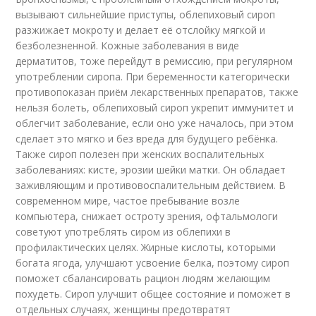
вызывают сильнейшие приступы, облепиховый сироп
разжижает мокроту и делает её отслойку мягкой и
безболезненной. Кожные заболевания в виде
дерматитов, тоже перейдут в ремиссию, при регулярном
употреблении сиропа. При беременности категорически
противопоказан приём лекарственных препаратов, также
нельзя болеть, облепиховый сироп укрепит иммунитет и
облегчит заболевание, если оно уже началось, при этом
сделает это мягко и без вреда для будущего ребёнка.
Также сироп полезен при женских воспалительных
заболеваниях: кисте, эрозии шейки матки. Он обладает
заживляющим и противовоспалительным действием. В
современном мире, частое пребывание возле
компьютера, снижает остроту зрения, офтальмологи
советуют употреблять сиром из облепихи в
профилактических целях. Жирные кислоты, которыми
богата ягода, улучшают усвоение белка, поэтому сироп
поможет сбалансировать рацион людям желающим
похудеть. Сироп улучшит общее состояние и поможет в
отдельных случаях, женщины предотвратят