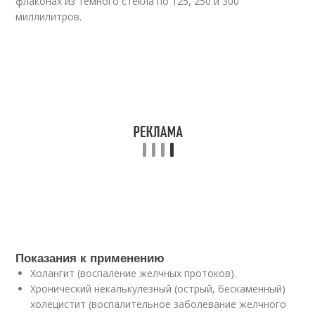
флаконах из темного стекла по 125, 250 и 300
миллилитров.
Показания к применению
Холангит (воспаление желчных протоков).
Хронический некалькулезный (острый, бескаменный)
холецистит (воспалительное заболевание желчного