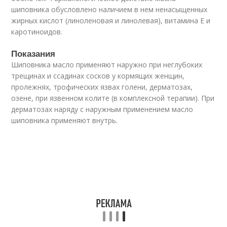
шиповника обусловлено наличием в нем ненасыщенных
жирных кислот (линоленовая и линолевая), витамина E и
каротиноидов.
Показания
Шиповника масло применяют наружно при неглубоких
трещинах и ссадинах сосков у кормящих женщин,
пролежнях, трофических язвах голени, дерматозах,
озене, при язвенном колите (в комплексной терапии). При
дерматозах наряду с наружным применением масло
шиповника применяют внутрь.