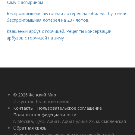
зиму с аспирином
Беспроигрышная шуточная лотерея на юбилей. Шуточная
беспроигрышная лотерея на 237 лотов.
Квашеный арбуз с горчицей. Рецепты консервации
арбузов с горчицей на зиму
© 2026 Женский Мир
Искусство быть женщиной
Контакты
Пользовательское соглашение
Политика конфидециальности
г. Москва, ЦАО, Арбат, Арбат улица 28, м. Смоленская
Обратная связь
Копирование разрешено при указании обратной