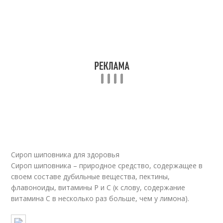
Домашние заготовки
Классический рецепт
Рецепты для
здоровья
Сироп шиповника для здоровья
Сироп шиповника – природное средство, содержащее в
своем составе дубильные вещества, пектины,
флавоноиды, витамины Р и С (к слову, содержание
витамина С в несколько раз больше, чем у лимона).