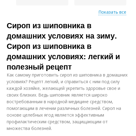
Показать все
Сироп из шиповника в
Оригинальный
Рецепты с фото
рецепт
домашних условиях на зиму.
Сироп из шиповника в
домашних условиях: легкий и
Бока в домашних
Домашние поделки
условиях
полезный рецепт
Как самому приготовить сироп из шиповника в домашних
условиях? Рецепт легкий, и справиться с ним под силу
каждой хозяйке, желающей укрепить здоровье свое и
Холосас в домашних
Домашний сироп
своих близких. Ведь шиповник является широко
условиях
востребованным в народной медицине средством,
помогающим в лечении различных болезней. Сироп на
основе целебных ягод является эффективным
профилактическим средством, защищающим от
Рецепт из сиропа
Вкусные рецепты
множества болезней.