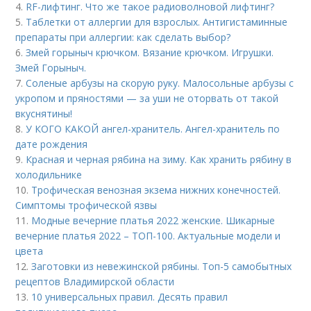
4.
RF-лифтинг. Что же такое радиоволновой лифтинг?
5.
Таблетки от аллергии для взрослых. Антигистаминные
препараты при аллергии: как сделать выбор?
6.
Змей горыныч крючком. Вязание крючком. Игрушки.
Змей Горыныч.
7.
Соленые арбузы на скорую руку. Малосольные арбузы с
укропом и пряностями — за уши не оторвать от такой
вкуснятины!
8.
У КОГО КАКОЙ ангел-хранитель. Ангел-хранитель по
дате рождения
9.
Красная и черная рябина на зиму. Как хранить рябину в
холодильнике
10.
Трофическая венозная экзема нижних конечностей.
Симптомы трофической язвы
11.
Модные вечерние платья 2022 женские. Шикарные
вечерние платья 2022 – ТОП-100. Актуальные модели и
цвета
12.
Заготовки из невежинской рябины. Топ-5 самобытных
рецептов Владимирской области
13.
10 универсальных правил. Десять правил