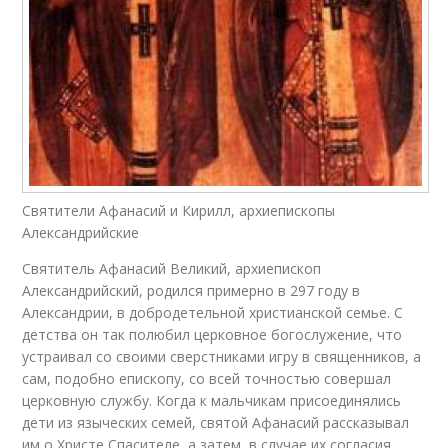
Святители Афанасий и Кирилл, архиепископы
Александрийские
Святитель Афанасий Великий, архиепископ
Александрийский, родился примерно в 297 году в
Александрии, в добродетельной христианской семье. С
детства он так полюбил церковное богослужение, что
устраивал со своими сверстниками игру в священников, а
сам, подобно епископу, со всей точностью совершал
церковную службу. Когда к мальчикам присоединялись
дети из языческих семей, святой Афанасий рассказывал
им о Христе Спасителе, а затем, в случае их согласия,