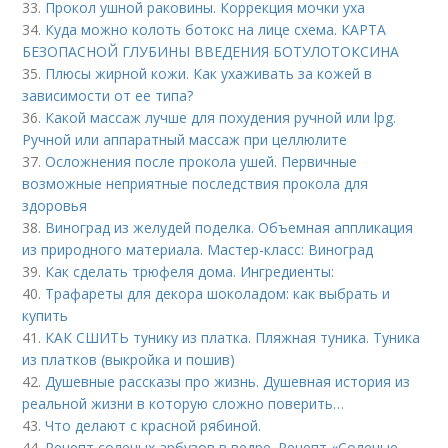
33.
Прокол ушной раковины. Коррекция мочки уха
34.
Куда можно колоть ботокс на лице схема. КАРТА
БЕЗОПАСНОЙ ГЛУБИНЫ ВВЕДЕНИЯ БОТУЛОТОКСИНА
35.
Плюсы жирной кожи. Как ухаживать за кожей в
зависимости от ее типа?
36.
Какой массаж лучше для похудения ручной или lpg.
Ручной или аппаратный массаж при целлюлите
37.
Осложнения после прокола ушей. Первичные
возможные неприятные последствия прокола для
здоровья
38.
Виноград из желудей поделка. Объемная аппликация
из природного материала. Мастер-класс: Виноград
39.
Как сделать трюфеля дома. Ингредиенты:
40.
Трафареты для декора шоколадом: как выбрать и
купить
41.
КАК СШИТЬ тунику из платка. Пляжная туника. Туника
из платков (выкройка и пошив)
42.
Душевные рассказы про жизнь. Душевная история из
реальной жизни в которую сложно поверить…
43.
Что делают с красной рябиной.
44.
Рецепт соленых арбузов в ведре. Рецепт «Соленые