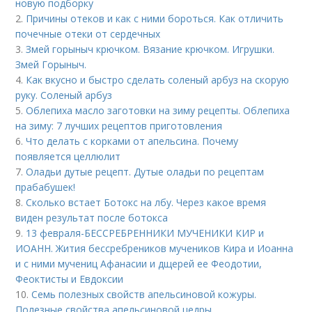
новую подборку
2.
Причины отеков и как с ними бороться. Как отличить
почечные отеки от сердечных
3.
Змей горыныч крючком. Вязание крючком. Игрушки.
Змей Горыныч.
4.
Как вкусно и быстро сделать соленый арбуз на скорую
руку. Соленый арбуз
5.
Облепиха масло заготовки на зиму рецепты. Облепиха
на зиму: 7 лучших рецептов приготовления
6.
Что делать с корками от апельсина. Почему
появляется целлюлит
7.
Оладьи дутые рецепт. Дутые оладьи по рецептам
прабабушек!
8.
Сколько встает Ботокс на лбу. Через какое время
виден результат после ботокса
9.
13 февраля-БЕССРЕБРЕННИКИ МУЧЕНИКИ КИР и
ИОАНН. Жития бессребреников мучеников Кира и Иоанна
и с ними мучениц Афанасии и дщерей ее Феодотии,
Феоктисты и Евдоксии
10.
Семь полезных свойств апельсиновой кожуры.
Полезные свойства апельсиновой цедры