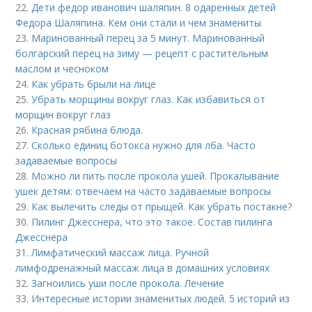
22.
Дети федор иванович шаляпин. 8 одаренных детей
Федора Шаляпина. Кем они стали и чем знамениты
23.
Маринованный перец за 5 минут. Маринованный
болгарский перец на зиму — рецепт с растительным
маслом и чесноком
24.
Как убрать брыли на лице
25.
Убрать морщины вокруг глаз. Как избавиться от
морщин вокруг глаз
26.
Красная рябина блюда.
27.
Сколько единиц ботокса нужно для лба. Часто
задаваемые вопросы
28.
Можно ли пить после прокола ушей. Прокалывание
ушек детям: отвечаем на часто задаваемые вопросы
29.
Как вылечить следы от прыщей. Как убрать постакне?
30.
Пилинг Джесснера, что это такое. Состав пилинга
Джесснера
31.
Лимфатический массаж лица. Ручной
лимфодренажный массаж лица в домашних условиях
32.
Загноились уши после прокола. Лечение
33.
Интересные истории знаменитых людей. 5 историй из