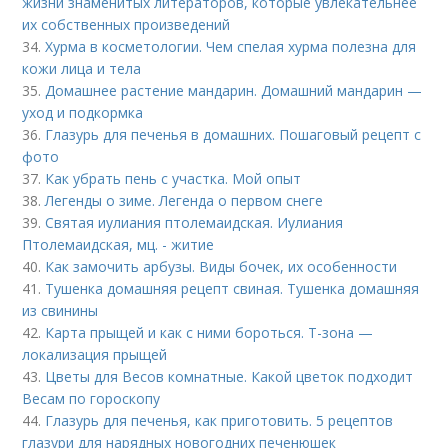
жизни знаменитых литераторов, которые увлекательнее
их собственных произведений
34.
Хурма в косметологии. Чем спелая хурма полезна для
кожи лица и тела
35.
Домашнее растение мандарин. Домашний мандарин —
уход и подкормка
36.
Глазурь для печенья в домашних. Пошаговый рецепт с
фото
37.
Как убрать пень с участка. Мой опыт
38.
Легенды о зиме. Легенда о первом снеге
39.
Святая иулиания птолемаидская. Иулиания
Птолемаидская, мц. - житие
40.
Как замочить арбузы. Виды бочек, их особенности
41.
Тушенка домашняя рецепт свиная. Тушенка домашняя
из свинины
42.
Карта прыщей и как с ними бороться. Т-зона —
локализация прыщей
43.
Цветы для Весов комнатные. Какой цветок подходит
Весам по гороскопу
44.
Глазурь для печенья, как приготовить. 5 рецептов
глазури для нарядных новогодних печенюшек